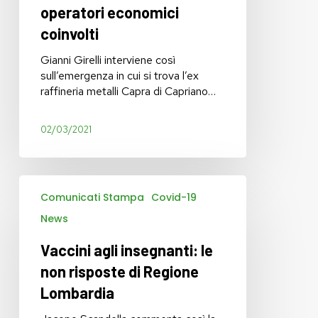
coinvolgimento
operatori economici
degli
operatori
coinvolti
economici
Gianni Girelli interviene così
coinvolti
sull’emergenza in cui si trova l’ex
raffineria metalli Capra di Capriano…
02/03/2021
Vaccini
Comunicati Stampa
Covid-19
agli
insegnanti:
News
le
non
Vaccini agli insegnanti: le
risposte
non risposte di Regione
di
Lombardia
Regione
Lombardia