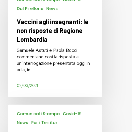
agli
insegnanti:
Dal Pirellone
News
le
non
Vaccini agli insegnanti: le
risposte
non risposte di Regione
di
Lombardia
Regione
Lombardia
Samuele Astuti e Paola Bocci
commentano così la risposta a
un’interrogazione presentata oggi in
aula, in…
02/03/2021
Vaccini:
Comunicati Stampa
Covid-19
l’ex
Tribunale
News
Per i Territori
di