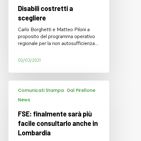
Disabili costretti a
scegliere
Carlo Borghetti e Matteo Piloni a
proposito del programma operativo
regionale per la non autosufficienza…
02/03/2021
FSE:
Comunicati Stampa
Dal Pirellone
finalmente
sarà
News
più
facile
FSE: finalmente sarà più
consultarlo
facile consultarlo anche in
anche
Lombardia
in
Lombardia