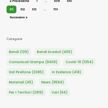
« Precedente
1
…
509
510
511
512
513
…
701
Successivo »
Categorie
Bandi
(139)
Bandi Scaduti
(405)
Comunicati Stampa
(8409)
Covid-19
(1354)
Dal Pirellone
(2085)
In Evidenza
(418)
Materiali
(45)
News
(9594)
Per I Territori
(2919)
Vari
(64)