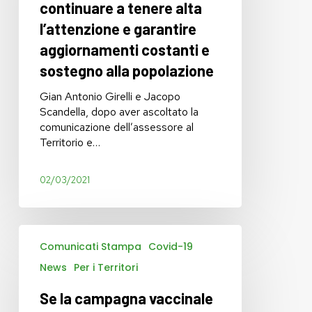
continuare a tenere alta
alta
l’attenzione e garantire
l’attenzione
e
aggiornamenti costanti e
garantire
sostegno alla popolazione
aggiornamenti
costanti
Gian Antonio Girelli e Jacopo
e
Scandella, dopo aver ascoltato la
sostegno
comunicazione dell’assessore al
alla
Territorio e…
popolazione
02/03/2021
Se
Comunicati Stampa
Covid-19
la
campagna
News
Per i Territori
vaccinale
non
Se la campagna vaccinale
parte