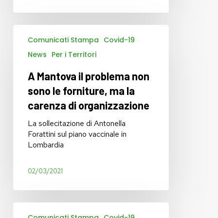
A
Comunicati Stampa
Covid-19
Mantova
il
News
Per i Territori
problema
non
A Mantova il problema non
sono
sono le forniture, ma la
le
carenza di organizzazione
forniture,
ma
La sollecitazione di Antonella
la
Forattini sul piano vaccinale in
carenza
Lombardia
di
organizzazione
02/03/2021
Vaccini
Comunicati Stampa
Covid-19