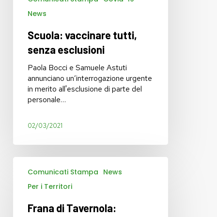
News
Scuola: vaccinare tutti,
senza esclusioni
Paola Bocci e Samuele Astuti
annunciano un’interrogazione urgente
in merito all'esclusione di parte del
personale…
02/03/2021
Frana
Comunicati Stampa
News
di
Tavernola:
Per i Territori
continuare
a
Frana di Tavernola:
tenere