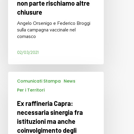
non parte rischiamo altre
rischiamo
chiusure
altre
chiusure
Angelo Orsenigo e Federico Broggi
sulla campagna vaccinale nel
comasco
02/03/2021
Ex
Comunicati Stampa
News
raffineria
Capra:
Per i Territori
necessaria
sinergia
Ex raffineria Capra:
fra
necessaria sinergia fra
istituzioni
istituzioni ma anche
ma
anche
coinvolgimento degli