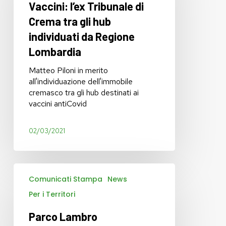
Crema
Vaccini: l’ex Tribunale di
tra
Crema tra gli hub
gli
individuati da Regione
hub
individuati
Lombardia
da
Regione
Matteo Piloni in merito
Lombardia
all'individuazione dell'immobile
cremasco tra gli hub destinati ai
vaccini antiCovid
02/03/2021
Parco
Comunicati Stampa
News
Lambro
commissariato
Per i Territori
da
otto
Parco Lambro
mesi: