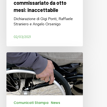
commissariato da otto
inaccettabile
mesi: inaccettabile
Dichiarazione di Gigi Ponti, Raffaele
Straniero e Angelo Orsenigo
02/03/2021
Disabili
costretti
a
scegliere
Comunicati Stampa
News