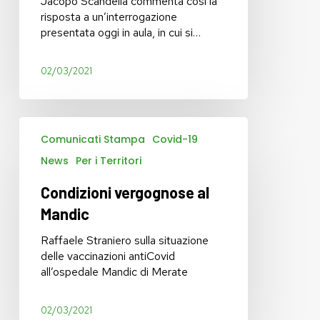
Jacopo Scandella commenta così la
risposta a un’interrogazione
presentata oggi in aula, in cui si…
02/03/2021
Condizioni
Comunicati Stampa
Covid-19
vergognose
al
News
Per i Territori
Mandic
Condizioni vergognose al
Mandic
Raffaele Straniero sulla situazione
delle vaccinazioni antiCovid
all’ospedale Mandic di Merate
02/03/2021