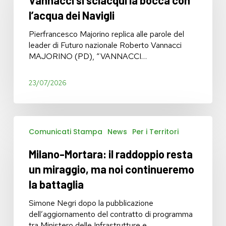
la
bocca
l’acqua dei Navigli
con
l’acqua
Pierfrancesco Majorino replica alle parole del
dei
leader di Futuro nazionale Roberto Vannacci
Navigli
MAJORINO (PD), “VANNACCI…
23/07/2026
Milano-
Comunicati Stampa
News
Per i Territori
Mortara:
il
Milano-Mortara: il raddoppio resta
raddoppio
resta
un miraggio, ma noi continueremo
un
la battaglia
miraggio,
ma
Simone Negri dopo la pubblicazione
noi
dell’aggiornamento del contratto di programma
continueremo
tra Ministero delle Infrastrutture e…