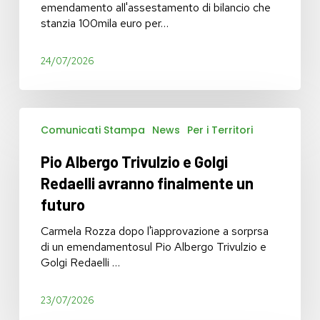
del
emendamento all'assestamento di bilancio che
deposito
stanzia 100mila euro per…
di
Trenord
24/07/2026
Pio
Comunicati Stampa
News
Per i Territori
Albergo
Trivulzio
Pio Albergo Trivulzio e Golgi
e
Golgi
Redaelli avranno finalmente un
Redaelli
futuro
avranno
finalmente
Carmela Rozza dopo l'ìapprovazione a sorprsa
un
di un emendamentosul Pio Albergo Trivulzio e
futuro
Golgi Redaelli …
23/07/2026