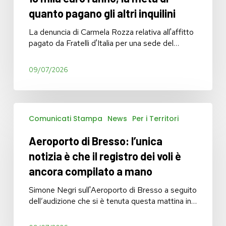
appartamento
quanto pagano gli altri inquilini
del
Pat
La denuncia di Carmela Rozza relativa all'affitto
in
pagato da Fratelli d'Italia per una sede del…
centro
a
10
09/07/2026
mila
euro
l’anno,
Aeroporto
la
Comunicati Stampa
News
Per i Territori
di
metà
Bresso:
di
Aeroporto di Bresso: l’unica
l’unica
quanto
notizia
notizia è che il registro dei voli è
pagano
è
gli
ancora compilato a mano
che il
altri
registro
Simone Negri sull'Aeroporto di Bresso a seguito
inquilini
dei
dell’audizione che si è tenuta questa mattina in…
voli
è