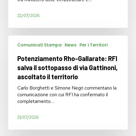
la
battaglia
22/07/2026
Potenziamento
Comunicati Stampa
News
Per i Territori
Rho-
Gallarate:
Potenziamento Rho-Gallarate: RFI
RFI
salva
salva il sottopasso di via Gattinoni,
il
ascoltato il territorio
sottopasso
di
Carlo Borghetti e Simone Negri commentano la
via
comunicazione con cui RFI ha confermato il
Gattinoni,
completamento…
ascoltato
il
21/07/2026
territorio