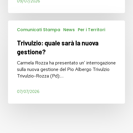
09/07/2026
ancora
compilato
a
mano
Trivulzio:
Comunicati Stampa
News
Per i Territori
quale
sarà
Trivulzio: quale sarà la nuova
la
nuova
gestione?
gestione?
Carmela Rozza ha presentato un’ interrogazione
sulla nuova gestione del Pio Albergo Trivulzio
Trivulzio-Rozza (Pd):…
07/07/2026