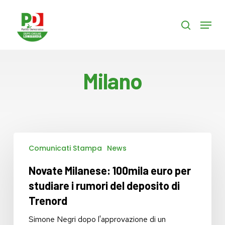
Skip
to
Menu
search
main
content
Milano
Novate
Comunicati Stampa
News
Milanese:
100mila
Novate Milanese: 100mila euro per
euro
per
studiare i rumori del deposito di
studiare
Trenord
i
rumori
Simone Negri dopo l'approvazione di un