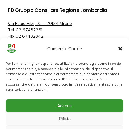
PD Gruppo Consiliare Regione Lombardia
Via Fabio Filzi, 22 – 20124 Milano
Tel.
02 67482261
Fax 02 67482842
Consenso Cookie
Tutela dei dati personali
|
Politica sui cookie
Per fornire le migliori esperienze, utilizziamo tecnologie come i cookie
per memorizzare e/o accedere alle informazioni del dispositivo. Il
consenso a queste tecnologie ci permetterà di elaborare dati come il
comportamento di navigazione o ID unici su questo sito. Non
pd@consiglio.regione.lombardia.it
acconsentire o ritirare il consenso può influire negativamente su alcune
ufficiostampa.pd@consiglio.regione.lombardia.it
caratteristiche e funzioni.
Pagine Facebook Gruppo Consiliare PD Lombardia
Pagina Instagram Gruppo PD Lombardia
Pagina Youtube Gruppo PD Lombardia
Pagina Messenger Gruppo Consiliare PD Lombardia
Accetta
Rifiuta