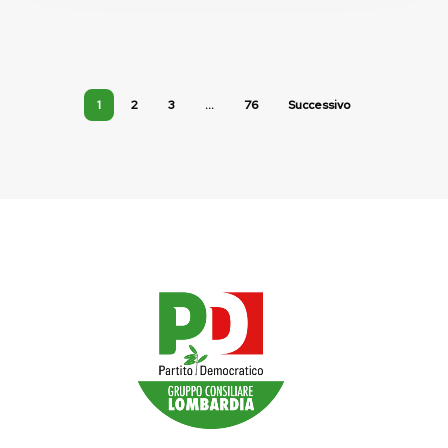
1
2
3
…
76
Successivo