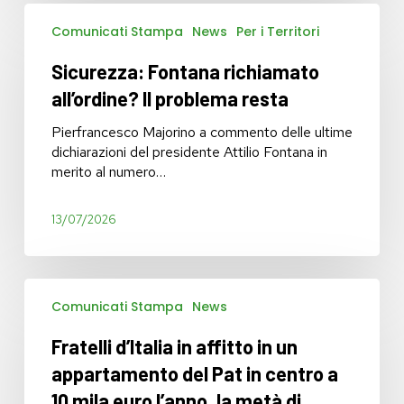
Sicurezza:
Comunicati Stampa
News
Per i Territori
Fontana
richiamato
Sicurezza: Fontana richiamato
all’ordine?
Il
all’ordine? Il problema resta
problema
resta
Pierfrancesco Majorino a commento delle ultime
dichiarazioni del presidente Attilio Fontana in
merito al numero…
13/07/2026
Fratelli
Comunicati Stampa
News
d’Italia
in
Fratelli d’Italia in affitto in un
affitto
in
appartamento del Pat in centro a
un
10 mila euro l’anno, la metà di