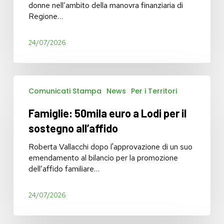
25
donne nell’ambito della manovra finanziaria di
e
Regione…
la
tutela
24/07/2026
delle
donne
dalla
violenza
Famiglie:
digitale
Comunicati Stampa
News
Per i Territori
50mila
euro
Famiglie: 50mila euro a Lodi per il
a
Lodi
sostegno all’affido
per
il
Roberta Vallacchi dopo l'approvazione di un suo
sostegno
emendamento al bilancio per la promozione
all’affido
dell’affido familiare…
24/07/2026