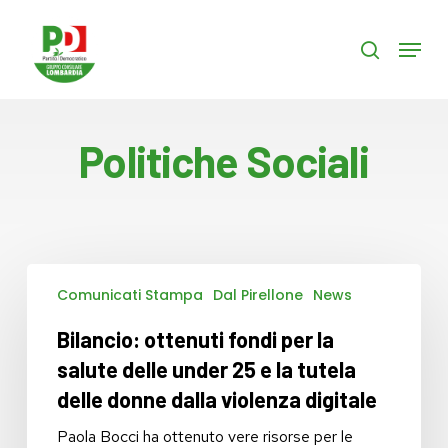
Skip
to
Menu
search
main
content
Politiche Sociali
Bilancio:
Comunicati Stampa
Dal Pirellone
News
ottenuti
fondi
Bilancio: ottenuti fondi per la
per
la
salute delle under 25 e la tutela
salute
delle donne dalla violenza digitale
delle
under
Paola Bocci ha ottenuto vere risorse per le