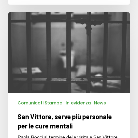
San
Vittore,
serve
più
personale
per
le
cure
mentali
Comunicati Stampa
In evidenza
News
San Vittore, serve più personale
per le cure mentali
Paola Bocci al termine della visita a San Vittore,