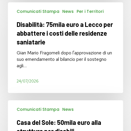
Disabilità:
Comunicati Stampa
News
Per i Territori
75mila
euro
Disabilità: 75mila euro a Lecco per
a
Lecco
abbattere i costi delle residenze
per
saniatarie
abbattere
i
Gian Mario Fragomeli dopo l'approvazione di un
costi
suo emendamento al bilancio per il sostegno
delle
agli…
residenze
saniatarie
24/07/2026
Casa
Comunicati Stampa
News
del
Sole:
Casa del Sole: 50mila euro alla
50mila
euro
struttura per disabili