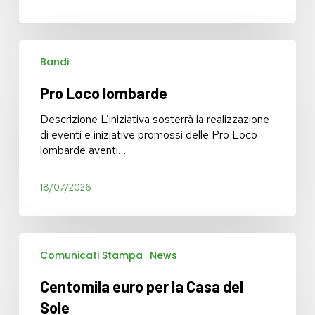
dei
rider
Pro
Bandi
Loco
lombarde
Pro Loco lombarde
Descrizione L’iniziativa sosterrà la realizzazione
di eventi e iniziative promossi delle Pro Loco
lombarde aventi…
18/07/2026
Centomila
Comunicati Stampa
News
euro
per
Centomila euro per la Casa del
la
Casa
Sole