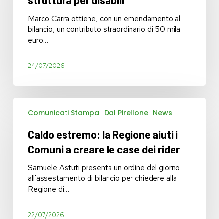
alla
struttura
Marco Carra ottiene, con un emendamento al
per
bilancio, un contributo straordinario di 50 mila
disabili
euro…
24/07/2026
Caldo
Comunicati Stampa
Dal Pirellone
News
estremo:
la
Caldo estremo: la Regione aiuti i
Regione
aiuti
Comuni a creare le case dei rider
i
Comuni
Samuele Astuti presenta un ordine del giorno
a
all'assestamento di bilancio per chiedere alla
creare
Regione di…
le
case
22/07/2026