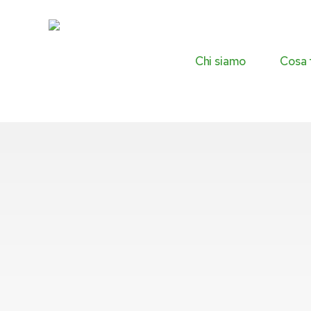
Skip
to
main
content
Chi siamo
Cosa 