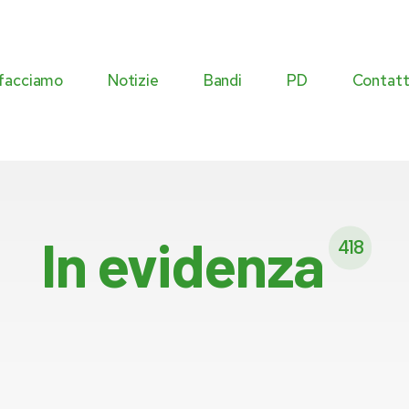
facciamo
Notizie
Bandi
PD
Contatt
Commissioni
In evidenza
Agenda istituzionale
Eventi
418
Atti istituzionali