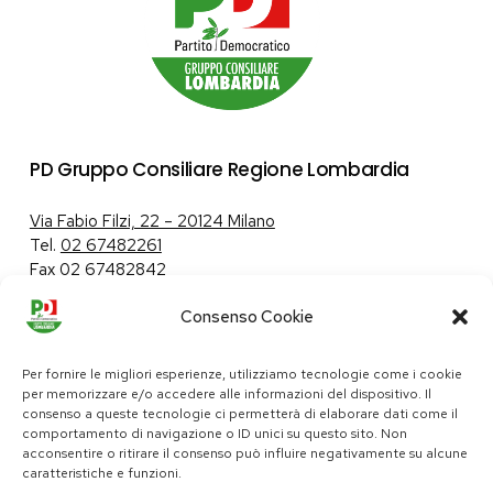
PD Gruppo Consiliare Regione Lombardia
Via Fabio Filzi, 22 – 20124 Milano
Tel.
02 67482261
Fax 02 67482842
Consenso Cookie
Tutela dei dati personali
|
Politica sui cookie
Per fornire le migliori esperienze, utilizziamo tecnologie come i cookie
per memorizzare e/o accedere alle informazioni del dispositivo. Il
consenso a queste tecnologie ci permetterà di elaborare dati come il
comportamento di navigazione o ID unici su questo sito. Non
pd@consiglio.regione.lombardia.it
acconsentire o ritirare il consenso può influire negativamente su alcune
ufficiostampa.pd@consiglio.regione.lombardia.it
caratteristiche e funzioni.