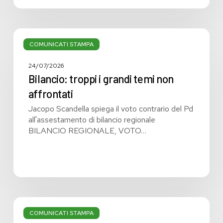
Bilancio:
troppi
COMUNICATI STAMPA
i
grandi
24/07/2026
temi
Bilancio: troppi i grandi temi non
non
affrontati
affrontati
Jacopo Scandella spiega il voto contrario del Pd
all'assestamento di bilancio regionale
BILANCIO REGIONALE, VOTO…
Bilancio
regionale:
COMUNICATI STAMPA