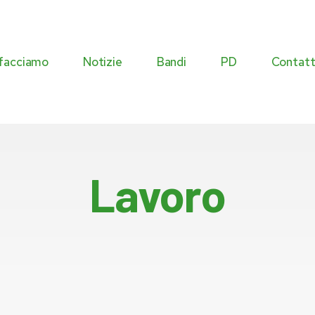
facciamo
Notizie
Bandi
PD
Contatt
Commissioni
Lavoro
Agenda istituzionale
Eventi
Atti istituzionali