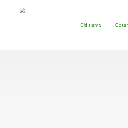
Skip
to
main
content
Chi siamo
Cosa 