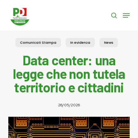
Skip
to
Menu
search
main
content
Comunicati Stampa
In evidenza
News
Data center: una
legge che non tutela
territorio e cittadini
26/05/2026