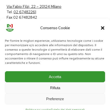
Via Fabio Filzi, 22 – 20124 Milano
Tel.
02 67482261
Fax 02 67482842
Consenso Cookie
Tutela dei dati personali
|
Politica sui cookie
Per fornire le migliori esperienze, utilizziamo tecnologie come i cookie
per memorizzare e/o accedere alle informazioni del dispositivo. Il
consenso a queste tecnologie ci permetterà di elaborare dati come il
comportamento di navigazione o ID unici su questo sito. Non
pd@consiglio.regione.lombardia.it
acconsentire o ritirare il consenso può influire negativamente su alcune
ufficiostampa.pd@consiglio.regione.lombardia.it
caratteristiche e funzioni.
Pagine Facebook Gruppo Consiliare PD Lombardia
Pagina Instagram Gruppo PD Lombardia
Pagina Youtube Gruppo PD Lombardia
Pagina Messenger Gruppo Consiliare PD Lombardia
Accetta
Rifiuta
Preferenze
Politica sui cookie
Tutela dei dati personali