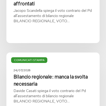
non
affrontati
affrontati
Jacopo Scandella spiega il voto contrario del Pd
all'assestamento di bilancio regionale
BILANCIO REGIONALE, VOTO…
Bilancio
regionale:
COMUNICATI STAMPA
manca
la
24/07/2026
svolta
Bilancio regionale: manca la svolta
necessaria
necessaria
Davide Casati spiega il voto contrario del Pd
all'assestamento di bilancio regionale
BILANCIO REGIONALE, VOTO…