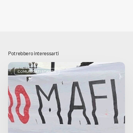
Potrebbero interessarti
Basta
bugie,
COMUNICATI STAMPA
Regione
Lombardia
pratica
l’antimafia
solo
a
parole