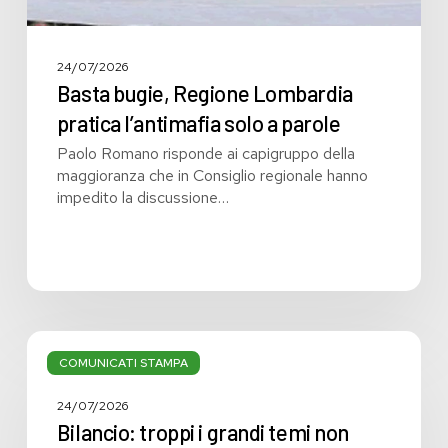
24/07/2026
Basta bugie, Regione Lombardia
pratica l’antimafia solo a parole
Paolo Romano risponde ai capigruppo della
maggioranza che in Consiglio regionale hanno
impedito la discussione…
Bilancio:
troppi
COMUNICATI STAMPA
i
grandi
24/07/2026
temi
Bilancio: troppi i grandi temi non