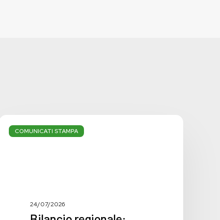
Bilancio
regionale:
COMUNICATI STAMPA
manca
la
svolta
necessaria
24/07/2026
Bilancio regionale: