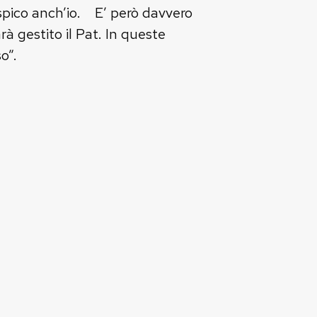
uspico anch’io. E’ però davvero
à gestito il Pat. In queste
o”.