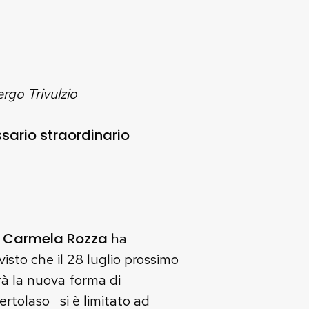
rgo Trivulzio
sario straordinario
Carmela Rozza
d
ha
visto che il 28 luglio prossimo
rà la nuova forma di
rtolaso si è limitato ad