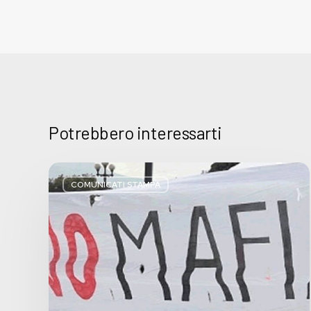
Potrebbero interessarti
Basta
bugie,
COMUNICATI STAMPA
Regione
Lombardia
pratica
l’antimafia
solo
a
parole