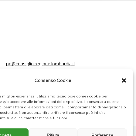
pd@consiglio.regione.lombardia.it
ufficiostampa.pd@consiglio.regione.lombardia.it
Consenso Cookie
Pagine Facebook Gruppo Consiliare PD Lombardia
Pagina Instagram Gruppo PD Lombardia
Pagina Youtube Gruppo PD Lombardia
Pagina Messenger Gruppo Consiliare PD Lombardia
le migliori esperienze, utilizziamo tecnologie come i cookie per
 e/o accedere alle informazioni del dispositivo. Il consenso a queste
ci permetterà di elaborare dati come il comportamento di navigazione o
questo sito. Non acconsentire o ritirare il consenso può influire
te su alcune caratteristiche e funzioni.
ccetta
Rifiuta
Preferenze