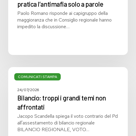
pratica l’antimafia solo a parole
Paolo Romano risponde ai capigruppo della
maggioranza che in Consiglio regionale hanno
impedito la discussione…
Bilancio:
troppi
COMUNICATI STAMPA
i
grandi
24/07/2026
temi
Bilancio: troppi i grandi temi non
non
affrontati
affrontati
Jacopo Scandella spiega il voto contrario del Pd
all'assestamento di bilancio regionale
BILANCIO REGIONALE, VOTO…