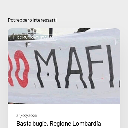
Potrebbero interessarti
Basta
bugie,
COMUNICATI STAMPA
Regione
Lombardia
pratica
l’antimafia
solo
a
parole
24/07/2026
Basta bugie, Regione Lombardia