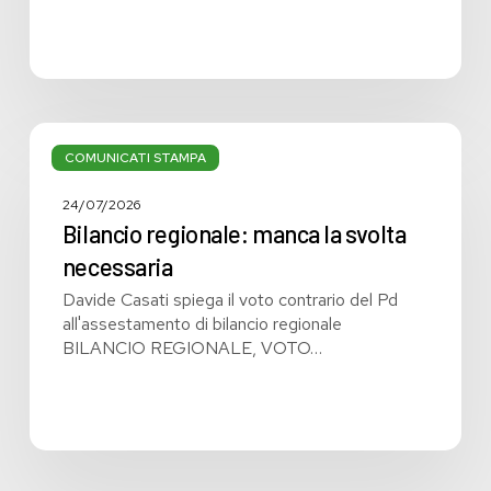
Bilancio
regionale:
COMUNICATI STAMPA
manca
la
24/07/2026
svolta
Bilancio regionale: manca la svolta
necessaria
necessaria
Davide Casati spiega il voto contrario del Pd
all'assestamento di bilancio regionale
BILANCIO REGIONALE, VOTO…