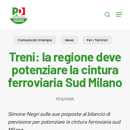
Skip
to
Menu
search
main
content
Comunicati Stampa
News
Per i Territori
Treni: la regione deve
potenziare la cintura
ferroviaria Sud Milano
17/12/2025
Simone Negri sulle sue proposte al bilancio di
previsione per potenziare la cintura ferroviaria sud
Milano