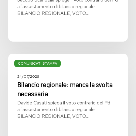
all'assestamento di bilancio regionale
BILANCIO REGIONALE, VOTO…
Bilancio
regionale:
COMUNICATI STAMPA
manca
la
24/07/2026
svolta
Bilancio regionale: manca la svolta
necessaria
necessaria
Davide Casati spiega il voto contrario del Pd
all'assestamento di bilancio regionale
BILANCIO REGIONALE, VOTO…