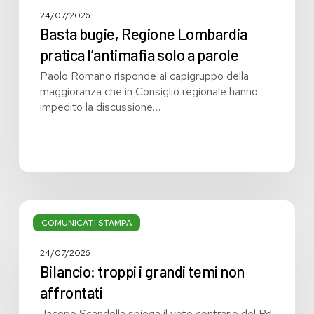
24/07/2026
Basta bugie, Regione Lombardia
pratica l’antimafia solo a parole
Paolo Romano risponde ai capigruppo della
maggioranza che in Consiglio regionale hanno
impedito la discussione…
Bilancio:
troppi
COMUNICATI STAMPA
i
grandi
24/07/2026
temi
Bilancio: troppi i grandi temi non
non
affrontati
affrontati
Jacopo Scandella spiega il voto contrario del Pd