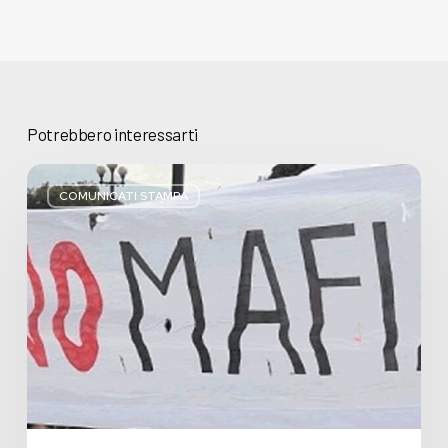
Potrebbero interessarti
Basta
bugie,
COMUNICATI STAMPA
Regione
Lombardia
pratica
l’antimafia
solo
a
parole