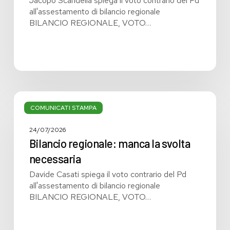
Jacopo Scandella spiega il voto contrario del Pd
all'assestamento di bilancio regionale
BILANCIO REGIONALE, VOTO…
Bilancio
regionale:
COMUNICATI STAMPA
manca
la
24/07/2026
svolta
Bilancio regionale: manca la svolta
necessaria
necessaria
Davide Casati spiega il voto contrario del Pd
all'assestamento di bilancio regionale
BILANCIO REGIONALE, VOTO…