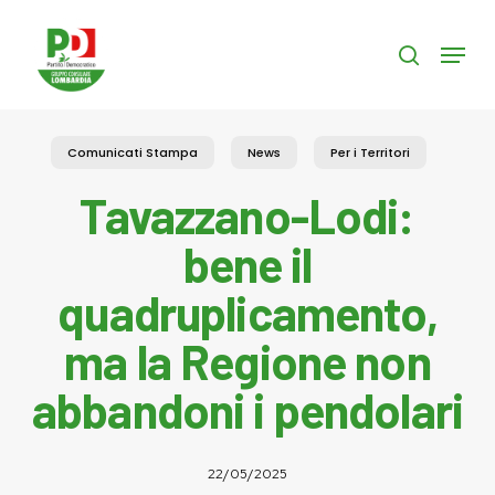
Skip
to
Menu
search
main
content
Comunicati Stampa
News
Per i Territori
Tavazzano-Lodi:
bene il
quadruplicamento,
ma la Regione non
abbandoni i pendolari
22/05/2025