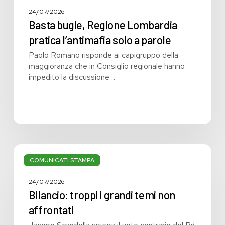
24/07/2026
Basta bugie, Regione Lombardia
pratica l’antimafia solo a parole
Paolo Romano risponde ai capigruppo della
maggioranza che in Consiglio regionale hanno
impedito la discussione…
Bilancio:
troppi
COMUNICATI STAMPA
i
grandi
24/07/2026
temi
Bilancio: troppi i grandi temi non
non
affrontati
affrontati