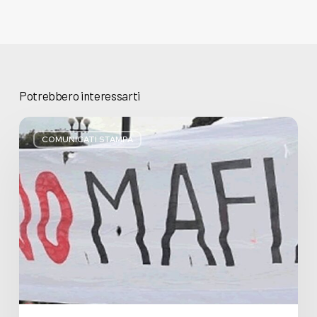
Potrebbero interessarti
Basta
bugie,
COMUNICATI STAMPA
Regione
Lombardia
pratica
l’antimafia
solo
a
parole