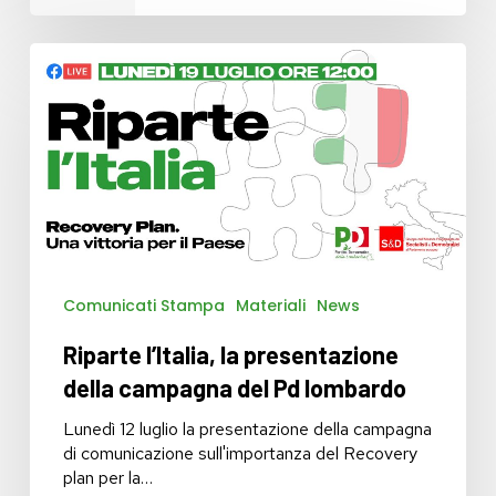
Riparte
l’Italia,
la
presentazione
della
campagna
del
Pd
lombardo
Comunicati Stampa
Materiali
News
Riparte l’Italia, la presentazione
della campagna del Pd lombardo
Lunedì 12 luglio la presentazione della campagna
di comunicazione sull'importanza del Recovery
plan per la…