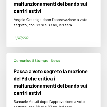
mozione
malfunzionamenti del bando sui
del
centri estivi
Pd
che
Angelo Orsenigo dopo l’approvazione a voto
critica
segreto, con 38 sì e 33 no, ieri sera…
i
malfunzionamenti
del
14/07/2021
bando
sui
centri
Passa
estivi
Comunicati Stampa
News
a
voto
Passa a voto segreto la mozione
segreto
la
del Pd che critica i
mozione
malfunzionamenti del bando sui
del
centri estivi
Pd
che
Samuele Astuti dopo l’approvazione a voto
critica
segreto, con 38 sì e 33 no, ieri sera…