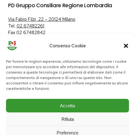
PD Gruppo Consiliare Regione Lombardia
Via Fabio Filzi, 22 – 20124 Milano
Tel.
02 67482261
Fax 02 67482842
Consenso Cookie
Tutela dei dati personali
|
Politica sui cookie
Per fornire le migliori esperienze, utilizziamo tecnologie come i cookie
per memorizzare e/o accedere alle informazioni del dispositivo. Il
consenso a queste tecnologie ci permetterà di elaborare dati come il
comportamento di navigazione o ID unici su questo sito. Non
pd@consiglio.regione.lombardia.it
acconsentire o ritirare il consenso può influire negativamente su alcune
ufficiostampa.pd@consiglio.regione.lombardia.it
caratteristiche e funzioni.
Pagine Facebook Gruppo Consiliare PD Lombardia
Pagina Instagram Gruppo PD Lombardia
Pagina Youtube Gruppo PD Lombardia
Pagina Messenger Gruppo Consiliare PD Lombardia
Accetta
Rifiuta
Preferenze