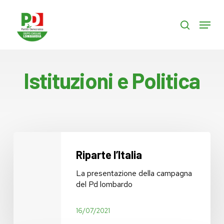
Skip
to
Menu
search
main
content
Istituzioni e Politica
Riparte
l’Italia
Riparte l’Italia
La presentazione della campagna
del Pd lombardo
16/07/2021