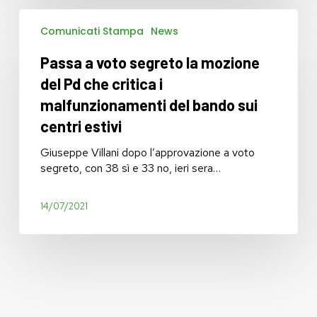
centri
Passa
estivi
Comunicati Stampa
News
a
voto
Passa a voto segreto la mozione
segreto
la
del Pd che critica i
mozione
malfunzionamenti del bando sui
del
centri estivi
Pd
che
Giuseppe Villani dopo l’approvazione a voto
critica
segreto, con 38 sì e 33 no, ieri sera…
i
malfunzionamenti
del
14/07/2021
bando
sui
centri
estivi