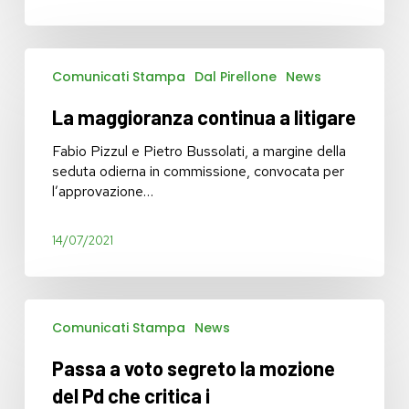
La
Comunicati Stampa
Dal Pirellone
News
maggioranza
continua
La maggioranza continua a litigare
a
litigare
Fabio Pizzul e Pietro Bussolati, a margine della
seduta odierna in commissione, convocata per
l’approvazione…
14/07/2021
Passa
Comunicati Stampa
News
a
voto
Passa a voto segreto la mozione
segreto
la
del Pd che critica i