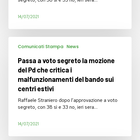
i
malfunzionamenti
del
14/07/2021
bando
sui
centri
Passa
estivi
Comunicati Stampa
News
a
voto
Passa a voto segreto la mozione
segreto
la
del Pd che critica i
mozione
malfunzionamenti del bando sui
del
centri estivi
Pd
che
Raffaele Straniero dopo l’approvazione a voto
critica
segreto, con 38 sì e 33 no, ieri sera…
i
malfunzionamenti
del
14/07/2021
bando
sui