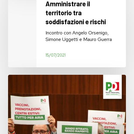
Amministrare il
territorio
territorio tra
tra
soddisfazioni
soddisfazioni e rischi
e
rischi
Incontro con Angelo Orsenigo,
Simone Uggetti e Mauro Guerra
15/07/2021
Il
pasticcio
della
giunta
lombarda
sui
centri
estivi