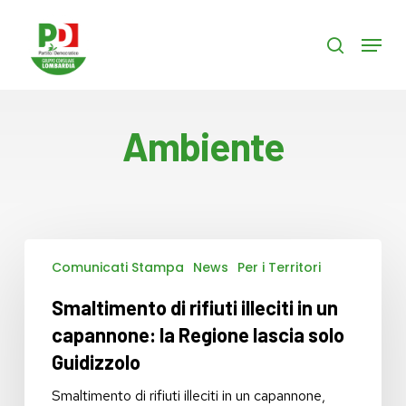
Skip
to
Menu
search
main
content
Ambiente
Smaltimento
Comunicati Stampa
News
Per i Territori
di
rifiuti
Smaltimento di rifiuti illeciti in un
illeciti
in
capannone: la Regione lascia solo
un
Guidizzolo
capannone:
la
Smaltimento di rifiuti illeciti in un capannone,