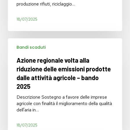
produzione rifiuti, riciclaggio…
sviluppo
di
azioni
18/07/2025
di
economia
circolare.
Azione
Edizione
Bandi scaduti
regionale
dedicata
volta
alle
Azione regionale volta alla
alla
filiere
riduzione
riduzione delle emissioni prodotte
della
delle
costruzione
dalle attività agricole – bando
emissioni
e
2025
prodotte
demolizione
dalle
e
Descrizione Sostegno a favore delle imprese
attività
delle
agricole con finalità il miglioramento della qualità
agricole
bonifiche
dell'aria in…
–
di
bando
siti
2025
18/07/2025
contaminati