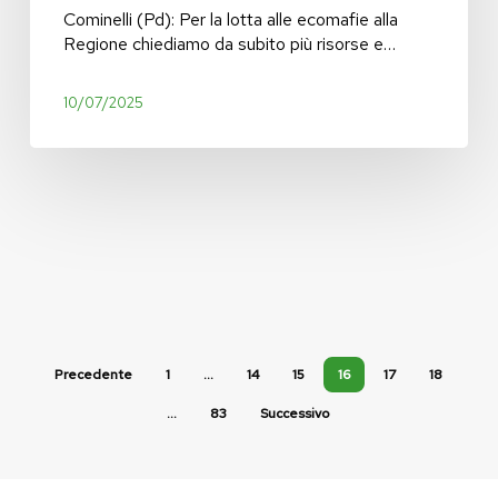
da
Cominelli (Pd): Per la lotta alle ecomafie alla
subito
Regione chiediamo da subito più risorse e…
più risorse
e
controlli,
10/07/2025
a
partire
da
Brescia
Precedente
1
…
14
15
16
17
18
…
83
Successivo