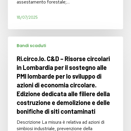
assestamento forestale;…
nazionale
18/07/2025
Ri.circo.lo.
Bandi scaduti
C&D
–
Ri.circo.lo. C&D – Risorse circolari
Risorse
circolari
in Lombardia per il sostegno alle
in
PMI lombarde per lo sviluppo di
Lombardia
azioni di economia circolare.
per
il
Edizione dedicata alle filiere della
sostegno
costruzione e demolizione e delle
alle
PMI
bonifiche di siti contaminati
lombarde
Descrizione La misura è relativa ad azioni di
per
simbiosi industriale, prevenzione della
lo