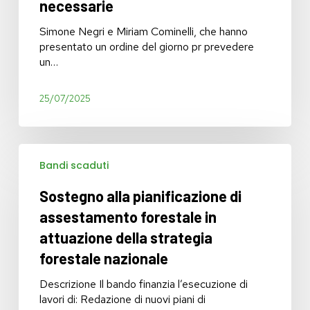
necessarie
un
piano
Simone Negri e Miriam Cominelli, che hanno
per
presentato un ordine del giorno pr prevedere
la
un…
bonifica,
ma
senza
25/07/2025
le
risorse
necessarie
Sostegno
Bandi scaduti
alla
pianificazione
Sostegno alla pianificazione di
di
assestamento
assestamento forestale in
forestale
attuazione della strategia
in
forestale nazionale
attuazione
della
Descrizione Il bando finanzia l’esecuzione di
strategia
lavori di: Redazione di nuovi piani di
forestale