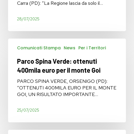
Regione
Carra (PD): “La Regione lascia da solo il…
lascia
solo
28/07/2025
Guidizzolo
Parco
Comunicati Stampa
News
Per i Territori
Spina
Verde:
Parco Spina Verde: ottenuti
ottenuti
400mila
400mila euro per il monte Goi
euro
per
PARCO SPINA VERDE, ORSENIGO (PD):
il
“OTTENUTI 400MILA EURO PER IL MONTE
monte
GOI, UN RISULTATO IMPORTANTE…
Goi
25/07/2025
250mila