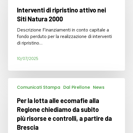
ripristino
Interventi di ripristino attivo nei
attivo
nei
Siti Natura 2000
Siti
Natura
Descrizione Finanziamenti in conto capitale a
2000
fondo perduto per la realizzazione di interventi
di ripristino…
10/07/2025
Per
Comunicati Stampa
Dal Pirellone
News
la
lotta
Per la lotta alle ecomafie alla
alle
ecomafie
Regione chiediamo da subito
alla
più risorse e controlli, a partire da
Regione
Brescia
chiediamo