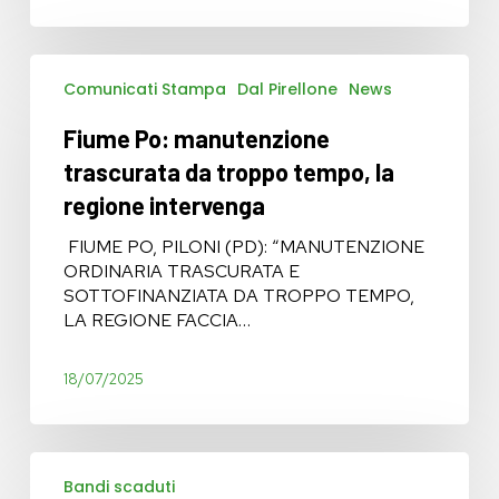
Fiume
Comunicati Stampa
Dal Pirellone
News
Po:
manutenzione
Fiume Po: manutenzione
trascurata
da
trascurata da troppo tempo, la
troppo
regione intervenga
tempo,
la
FIUME PO, PILONI (PD): “MANUTENZIONE
regione
ORDINARIA TRASCURATA E
intervenga
SOTTOFINANZIATA DA TROPPO TEMPO,
LA REGIONE FACCIA…
18/07/2025
Interventi
Bandi scaduti
di