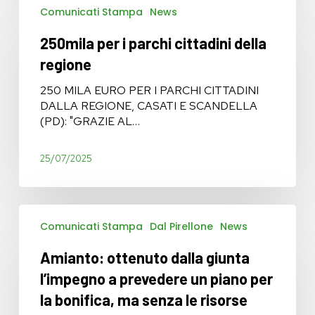
Comunicati Stampa
News
per
i
250mila per i parchi cittadini della
parchi
cittadini
regione
della
regione
250 MILA EURO PER I PARCHI CITTADINI
DALLA REGIONE, CASATI E SCANDELLA
(PD): "GRAZIE AL…
25/07/2025
Amianto:
Comunicati Stampa
Dal Pirellone
News
ottenuto
dalla
Amianto: ottenuto dalla giunta
giunta
l’impegno
l’impegno a prevedere un piano per
a
la bonifica, ma senza le risorse
prevedere