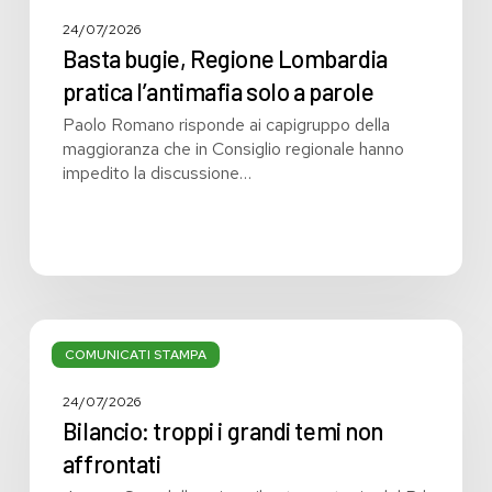
24/07/2026
Basta bugie, Regione Lombardia
pratica l’antimafia solo a parole
Paolo Romano risponde ai capigruppo della
maggioranza che in Consiglio regionale hanno
impedito la discussione…
Bilancio:
troppi
COMUNICATI STAMPA
i
grandi
24/07/2026
temi
Bilancio: troppi i grandi temi non
non
affrontati
affrontati