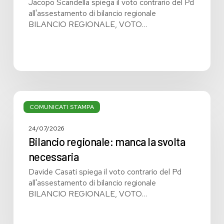
Jacopo Scandella spiega il voto contrario del Pd
all'assestamento di bilancio regionale
BILANCIO REGIONALE, VOTO…
Bilancio
regionale:
COMUNICATI STAMPA
manca
la
24/07/2026
svolta
Bilancio regionale: manca la svolta
necessaria
necessaria
Davide Casati spiega il voto contrario del Pd
all'assestamento di bilancio regionale
BILANCIO REGIONALE, VOTO…