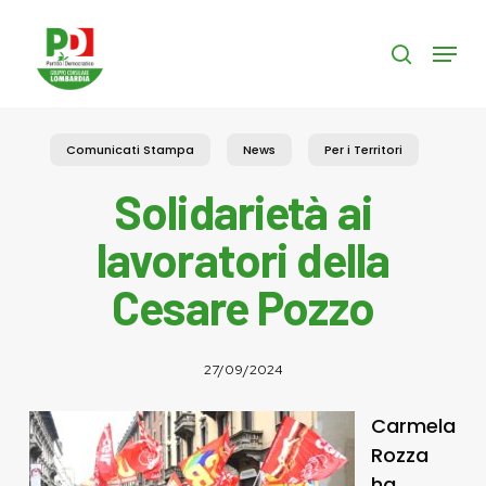
Skip
to
Menu
search
main
content
Comunicati Stampa
News
Per i Territori
Solidarietà ai
lavoratori della
Cesare Pozzo
27/09/2024
Carmela
Rozza
ha