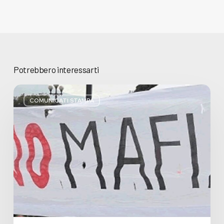
Potrebbero interessarti
Basta
bugie,
COMUNICATI STAMPA
Regione
Lombardia
pratica
l’antimafia
solo
a
parole