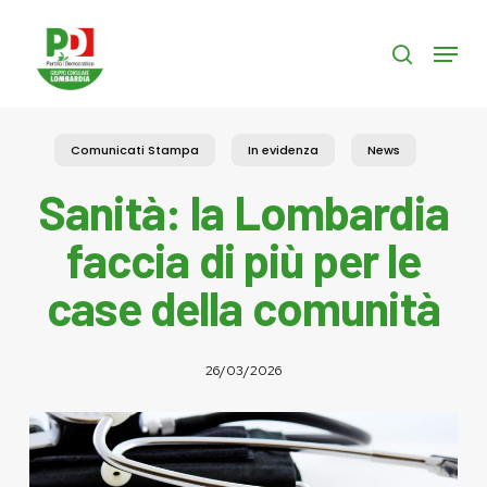
Skip
to
Menu
search
main
content
Comunicati Stampa
In evidenza
News
Sanità: la Lombardia
faccia di più per le
case della comunità
26/03/2026