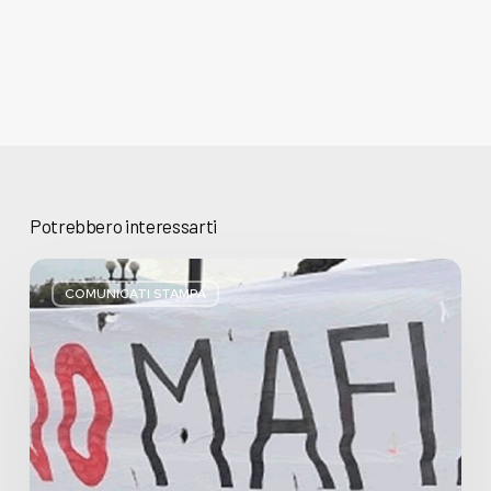
Potrebbero interessarti
Basta
bugie,
COMUNICATI STAMPA
Regione
Lombardia
pratica
l’antimafia
solo
a
parole