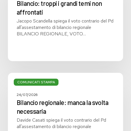
temi
Bilancio: troppi i grandi temi non
non
affrontati
affrontati
Jacopo Scandella spiega il voto contrario del Pd
all'assestamento di bilancio regionale
BILANCIO REGIONALE, VOTO…
Bilancio
regionale:
COMUNICATI STAMPA
manca
la
24/07/2026
svolta
Bilancio regionale: manca la svolta
necessaria
necessaria
Davide Casati spiega il voto contrario del Pd
all'assestamento di bilancio regionale