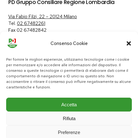
PD Gruppo Consiliare Regione Lombardia
Via Fabio Filzi, 22 – 20124 Milano
Tel.
02 67482261
Fax 02 67482842
Consenso Cookie
Tutela dei dati personali
|
Politica sui cookie
Per fornire le migliori esperienze, utilizziamo tecnologie come i cookie
per memorizzare e/o accedere alle informazioni del dispositivo. Il
consenso a queste tecnologie ci permetterà di elaborare dati come il
comportamento di navigazione o ID unici su questo sito. Non
pd@consiglio.regione.lombardia.it
acconsentire o ritirare il consenso può influire negativamente su alcune
ufficiostampa.pd@consiglio.regione.lombardia.it
caratteristiche e funzioni.
Pagine Facebook Gruppo Consiliare PD Lombardia
Pagina Instagram Gruppo PD Lombardia
Pagina Youtube Gruppo PD Lombardia
Pagina Messenger Gruppo Consiliare PD Lombardia
Accetta
Rifiuta
Preferenze