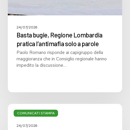
24/07/2026
Basta bugie, Regione Lombardia
pratica l’antimafia solo a parole
Paolo Romano risponde ai capigruppo della
maggioranza che in Consiglio regionale hanno
impedito la discussione…
Bilancio:
troppi
COMUNICATI STAMPA
i
grandi
24/07/2026