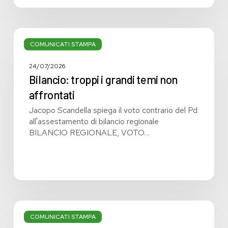
Bilancio:
troppi
COMUNICATI STAMPA
i
grandi
24/07/2026
temi
Bilancio: troppi i grandi temi non
non
affrontati
affrontati
Jacopo Scandella spiega il voto contrario del Pd
all'assestamento di bilancio regionale
BILANCIO REGIONALE, VOTO…
Bilancio
regionale:
COMUNICATI STAMPA
manca