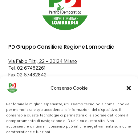
PD Gruppo Consiliare Regione Lombardia
Via Fabio Filzi, 22 – 20124 Milano
Tel.
02 67482261
Fax 02 67482842
Consenso Cookie
Tutela dei dati personali
|
Politica sui cookie
Per fornire le migliori esperienze, utilizziamo tecnologie come i cookie
per memorizzare e/o accedere alle informazioni del dispositivo. Il
consenso a queste tecnologie ci permetterà di elaborare dati come il
comportamento di navigazione o ID unici su questo sito. Non
pd@consiglio.regione.lombardia.it
acconsentire o ritirare il consenso può influire negativamente su alcune
ufficiostampa.pd@consiglio.regione.lombardia.it
caratteristiche e funzioni.