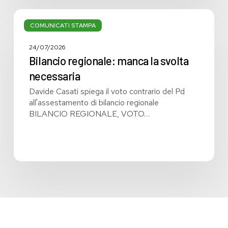
Bilancio
regionale:
COMUNICATI STAMPA
manca
la
24/07/2026
svolta
Bilancio regionale: manca la svolta
necessaria
necessaria
Davide Casati spiega il voto contrario del Pd
all'assestamento di bilancio regionale
BILANCIO REGIONALE, VOTO…