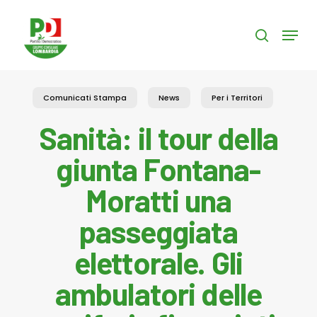
Skip
to
Menu
search
main
content
Comunicati Stampa
News
Per i Territori
Sanità: il tour della
giunta Fontana-
Moratti una
passeggiata
elettorale. Gli
ambulatori delle