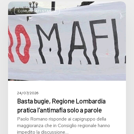
Basta
bugie,
COMUNICATI STAMPA
Regione
Lombardia
pratica
l’antimafia
solo
a
parole
24/07/2026
Basta bugie, Regione Lombardia
pratica l’antimafia solo a parole
Paolo Romano risponde ai capigruppo della
maggioranza che in Consiglio regionale hanno
impedito la discussione…