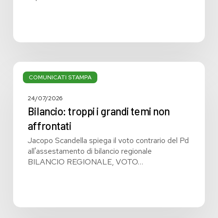
Bilancio:
troppi
COMUNICATI STAMPA
i
grandi
24/07/2026
temi
Bilancio: troppi i grandi temi non
non
affrontati
affrontati
Jacopo Scandella spiega il voto contrario del Pd
all'assestamento di bilancio regionale
BILANCIO REGIONALE, VOTO…