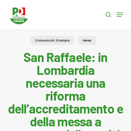
Skip
to
Menu
search
main
content
Comunicati Stampa
News
San Raffaele: in
Lombardia
necessaria una
riforma
dell’accreditamento e
della messa a