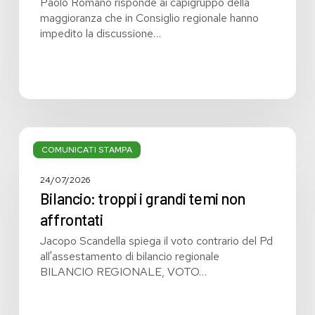
Paolo Romano risponde ai capigruppo della
maggioranza che in Consiglio regionale hanno
impedito la discussione…
Bilancio:
troppi
COMUNICATI STAMPA
i
grandi
24/07/2026
temi
Bilancio: troppi i grandi temi non
non
affrontati
affrontati
Jacopo Scandella spiega il voto contrario del Pd
all'assestamento di bilancio regionale
BILANCIO REGIONALE, VOTO…