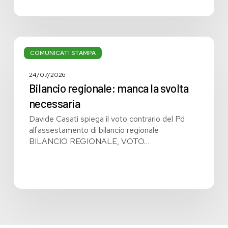
Bilancio
regionale:
COMUNICATI STAMPA
manca
la
24/07/2026
svolta
Bilancio regionale: manca la svolta
necessaria
necessaria
Davide Casati spiega il voto contrario del Pd
all'assestamento di bilancio regionale
BILANCIO REGIONALE, VOTO…