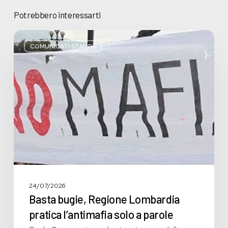
Potrebbero interessarti
Basta
bugie,
COMUNICATI STAMPA
Regione
Lombardia
pratica
l’antimafia
solo
a
parole
24/07/2026
Basta bugie, Regione Lombardia
pratica l’antimafia solo a parole