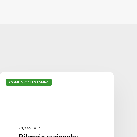
Bilancio
regionale:
COMUNICATI STAMPA
manca
la
svolta
necessaria
24/07/2026
Bilancio regionale: