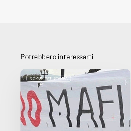
Potrebbero interessarti
Basta
bugie,
COMUNICATI STAMPA
Regione
Lombardia
pratica
l’antimafia
solo
a
parole