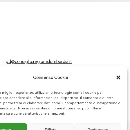
pd@consiglio.regione.lombardia.it
ufficiostampa.pd@consiglio.regione.lombardia.it
Consenso Cookie
Pagine Facebook Gruppo Consiliare PD Lombardia
Pagina Instagram Gruppo PD Lombardia
Pagina Youtube Gruppo PD Lombardia
Pagina Messenger Gruppo Consiliare PD Lombardia
le migliori esperienze, utilizziamo tecnologie come i cookie per
 e/o accedere alle informazioni del dispositivo. Il consenso a queste
ci permetterà di elaborare dati come il comportamento di navigazione o
questo sito. Non acconsentire o ritirare il consenso può influire
te su alcune caratteristiche e funzioni.
ccetta
Rifiuta
Preferenze