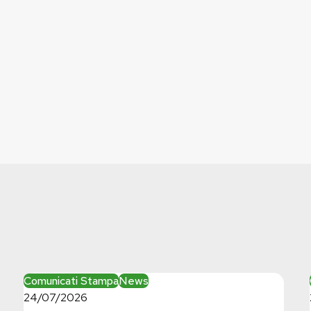
Bilancio:
Comunicati Stampa
News
troppi
24/07/2026