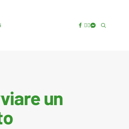
facebook
youtube
instagram
messenger
search
i
viare un
to