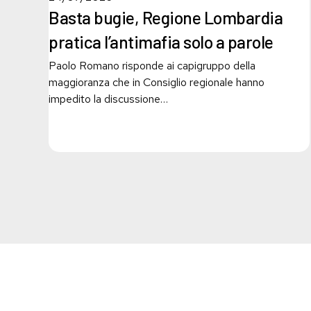
Regione
Basta bugie, Regione Lombardia
Lombardia
pratica
pratica l’antimafia solo a parole
l’antimafia
Paolo Romano risponde ai capigruppo della
solo
maggioranza che in Consiglio regionale hanno
a
impedito la discussione…
parole