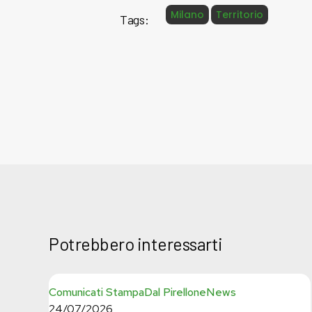
Milano
Territorio
Tags:
Potrebbero interessarti
Basta
Comunicati Stampa
Dal Pirellone
News
bugie,
24/07/2026