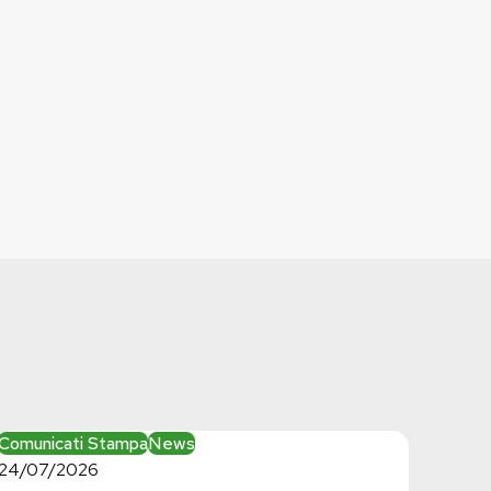
Bilancio
Comunicati Stampa
News
regionale:
24/07/2026