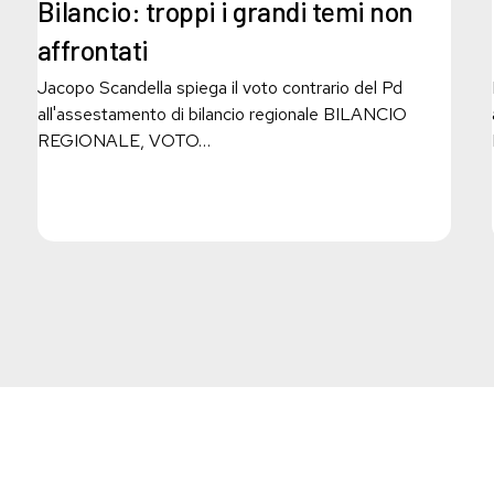
i
Bilancio: troppi i grandi temi non
grandi
affrontati
temi
non
Jacopo Scandella spiega il voto contrario del Pd
affrontati
all'assestamento di bilancio regionale BILANCIO
REGIONALE, VOTO…