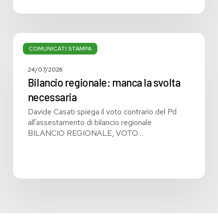
Bilancio
regionale:
COMUNICATI STAMPA
manca
la
24/07/2026
svolta
Bilancio regionale: manca la svolta
necessaria
necessaria
Davide Casati spiega il voto contrario del Pd
all'assestamento di bilancio regionale
BILANCIO REGIONALE, VOTO…