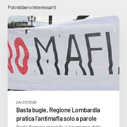
Potrebbero interessarti
Basta
bugie,
COMUNICATI STAMPA
Regione
Lombardia
pratica
l’antimafia
solo
a
parole
24/07/2026
Basta bugie, Regione Lombardia
pratica l’antimafia solo a parole
Paolo Romano risponde ai capigruppo della