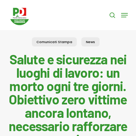
Skip
to
Menu
search
main
content
Comunicati Stampa
News
Salute e sicurezza nei
luoghi di lavoro: un
morto ogni tre giorni.
Obiettivo zero vittime
ancora lontano,
necessario rafforzare