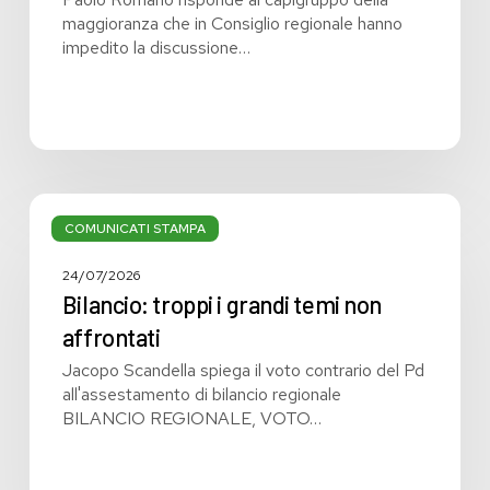
maggioranza che in Consiglio regionale hanno
impedito la discussione…
Bilancio:
troppi
COMUNICATI STAMPA
i
grandi
24/07/2026
temi
Bilancio: troppi i grandi temi non
non
affrontati
affrontati
Jacopo Scandella spiega il voto contrario del Pd
all'assestamento di bilancio regionale
BILANCIO REGIONALE, VOTO…