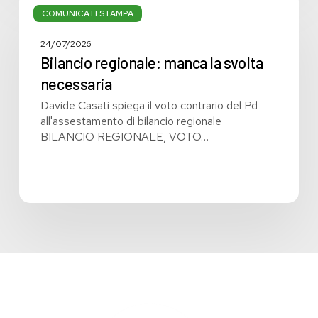
regionale:
COMUNICATI STAMPA
manca
la
24/07/2026
svolta
Bilancio regionale: manca la svolta
necessaria
necessaria
Davide Casati spiega il voto contrario del Pd
all'assestamento di bilancio regionale
BILANCIO REGIONALE, VOTO…