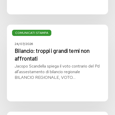
Bilancio:
troppi
COMUNICATI STAMPA
i
grandi
24/07/2026
temi
Bilancio: troppi i grandi temi non
non
affrontati
affrontati
Jacopo Scandella spiega il voto contrario del Pd
all'assestamento di bilancio regionale
BILANCIO REGIONALE, VOTO…
Bilancio