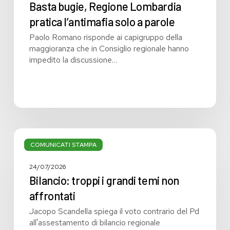
Basta bugie, Regione Lombardia
pratica l’antimafia solo a parole
Paolo Romano risponde ai capigruppo della
maggioranza che in Consiglio regionale hanno
impedito la discussione…
Bilancio:
troppi
COMUNICATI STAMPA
i
grandi
24/07/2026
temi
Bilancio: troppi i grandi temi non
non
affrontati
affrontati
Jacopo Scandella spiega il voto contrario del Pd
all'assestamento di bilancio regionale