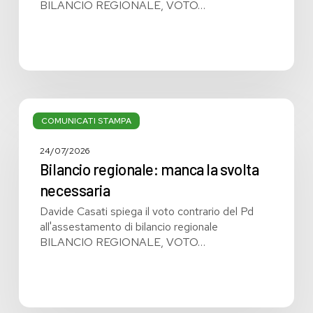
BILANCIO REGIONALE, VOTO…
Bilancio
regionale:
COMUNICATI STAMPA
manca
la
24/07/2026
svolta
Bilancio regionale: manca la svolta
necessaria
necessaria
Davide Casati spiega il voto contrario del Pd
all'assestamento di bilancio regionale
BILANCIO REGIONALE, VOTO…