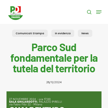
Skip
to
Menu
search
main
content
Comunicati Stampa
In evidenza
News
Parco Sud
fondamentale per la
tutela del territorio
26/11/2024