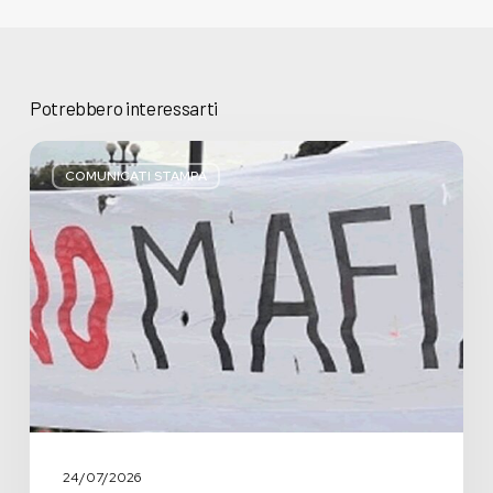
Potrebbero interessarti
Basta
bugie,
COMUNICATI STAMPA
Regione
Lombardia
pratica
l’antimafia
solo
a
parole
24/07/2026