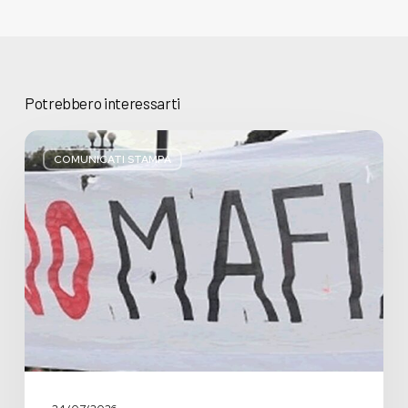
Potrebbero interessarti
Basta
bugie,
COMUNICATI STAMPA
Regione
Lombardia
pratica
l’antimafia
solo
a
parole