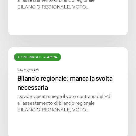
all'assestamento di bilancio regionale
BILANCIO REGIONALE, VOTO…
Bilancio
regionale:
COMUNICATI STAMPA
manca
la
24/07/2026
svolta
Bilancio regionale: manca la svolta
necessaria
necessaria
Davide Casati spiega il voto contrario del Pd
all'assestamento di bilancio regionale
BILANCIO REGIONALE, VOTO…