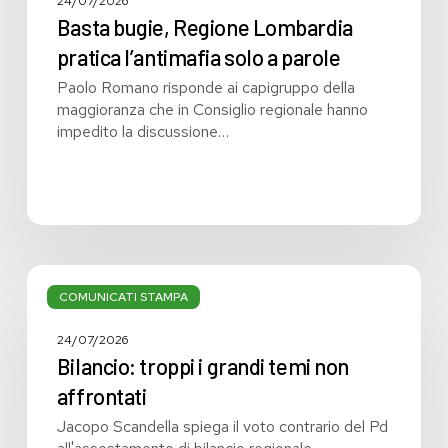
24/07/2026
Basta bugie, Regione Lombardia
pratica l’antimafia solo a parole
Paolo Romano risponde ai capigruppo della
maggioranza che in Consiglio regionale hanno
impedito la discussione…
Bilancio:
troppi
COMUNICATI STAMPA
i
grandi
24/07/2026
temi
Bilancio: troppi i grandi temi non
non
affrontati
affrontati
Jacopo Scandella spiega il voto contrario del Pd