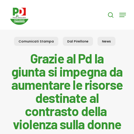
Skip
to
Menu
search
main
content
Comunicati Stampa
Dal Pirellone
News
Grazie al Pd la
giunta si impegna da
aumentare le risorse
destinate al
contrasto della
violenza sulla donne