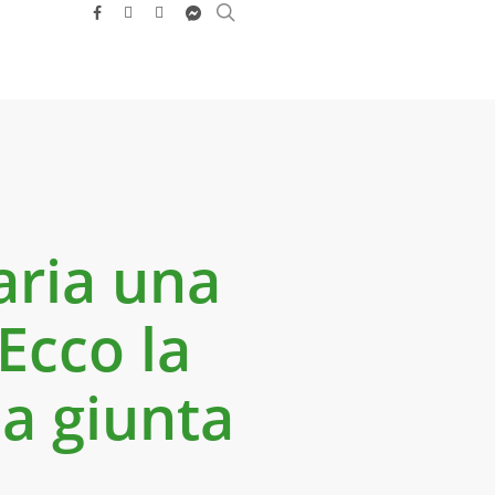
search
facebook
youtube
instagram
messenger
taria una
Ecco la
la giunta