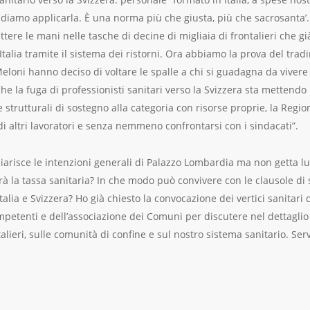
endiamo applicarla. È una norma più che giusta, più che sacrosanta
tere le mani nelle tasche di decine di migliaia di frontalieri che gi
’Italia tramite il sistema dei ristorni. Ora abbiamo la prova del tra
eloni hanno deciso di voltare le spalle a chi si guadagna da vivere 
e la fuga di professionisti sanitari verso la Svizzera sta mettendo 
 strutturali di sostegno alla categoria con risorse proprie, la Reg
e di altri lavoratori e senza nemmeno confrontarsi con i sindacati”.
chiarisce le intenzioni generali di Palazzo Lombardia ma non getta lu
la tassa sanitaria? In che modo può convivere con le clausole di s
 Italia e Svizzera? Ho già chiesto la convocazione dei vertici sanitar
ompetenti e dell’associazione dei Comuni per discutere nel dettagl
alieri, sulle comunità di confine e sul nostro sistema sanitario. Ser