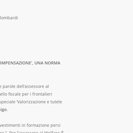
i lombardi
 ‘COMPENSAZIONE’, UNA NORMA
e parole dell’assessore al
o fiscale per i frontalieri
peciale ‘Valorizzazione e tutele
nigo
.
nvestimenti in formazione persi
e “. Per l’assessore al Welfare ‘È