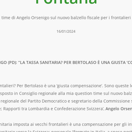
time di Angelo Orsenigo sul nuovo balzello fiscale per i frontalier
16/01/2024
NIGO (PD): “LA TASSA SANITARIA? PER BERTOLASO È UNA GIUSTA
ontalieri? Per Bertolaso è una ‘giusta compensazione’. Sono queste l
posto in Consiglio regionale alla mia question time sul nuovo balzell
e regionale del Partito Democratico e segretario della Commissione s
ne; Rapporti tra Lombardia e Confederazione Svizzera’,
Angelo Orse
nitaria imposta ai vecchi frontalieri è una compensazione per gli i
anitario verso la Svizzera: personale “formato in Italia, a spese nostr