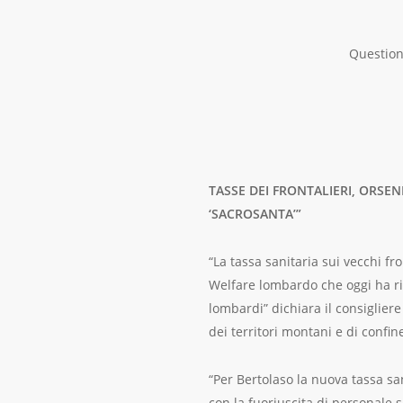
Question 
TASSE DEI FRONTALIERI, ORSE
‘SACROSANTA’”
“La tassa sanitaria sui vecchi fr
Welfare lombardo che oggi ha ris
lombardi” dichiara il consiglier
dei territori montani e di confi
“Per Bertolaso la nuova tassa sa
con la fuoriuscita di personale s