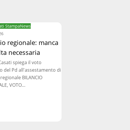
ti Stampa
News
:
26
cio regionale: manca
lta necessaria
asati spiega il voto
ia
o del Pd all'assestamento di
 regionale BILANCIO
ALE, VOTO…