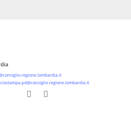
rdia
@consiglio.regione.lombardia.it
iciostampa.pd@consiglio.regione.lombardia.it
 Facebook Gruppo Consiliare PD Lombardia
Pagina Instagram Gruppo PD Lombardia
Pagina Youtube Gruppo PD Lombardia
Pagina Messenger Gruppo Consiliare PD Lombardia