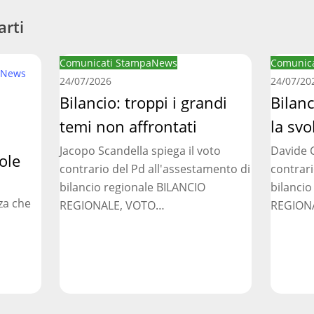
arti
Bilancio:
Bilancio
Comunicati Stampa
News
Comunica
News
troppi
regionale
24/07/2026
24/07/20
i
Bilancio: troppi i grandi
manca
Bilan
grandi
la
temi non affrontati
la svo
temi
svolta
Jacopo Scandella spiega il voto
Davide C
non
necessar
ole
contrario del Pd all'assestamento di
contrari
affrontati
bilancio regionale BILANCIO
bilancio
za che
REGIONALE, VOTO…
REGION