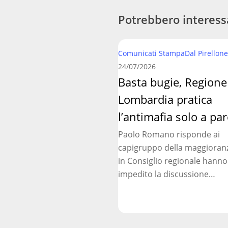
Potrebbero interess
Basta
Comunicati Stampa
Dal Pirellone
bugie,
24/07/2026
Regione
Basta bugie, Regione
Lombardia
Lombardia pratica
pratica
l’antimafia
l’antimafia solo a par
solo
Paolo Romano risponde ai
a
capigruppo della maggioran
parole
in Consiglio regionale hanno
impedito la discussione…