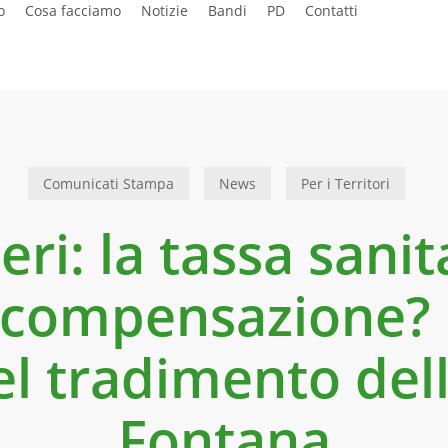
o
Cosa facciamo
Notizie
Bandi
PD
Contatti
Comunicati Stampa
News
Per i Territori
eri: la tassa sani
 compensazione? 
l tradimento del
Fontana