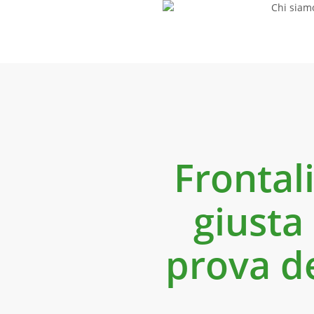
Chi siam
Skip
to
main
content
Frontali
giusta
prova de