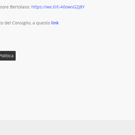
ssore Bertolaso:
https://we.tl/t-A0owsG2J8Y
to del Consiglio, a questo
link
Politica