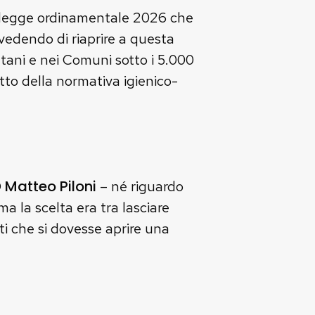
a legge ordinamentale 2026 che
evedendo di riaprire a questa
ntani e nei Comuni sotto i 5.000
etto della normativa igienico-
Matteo Piloni
D
– né riguardo
a la scelta era tra lasciare
 che si dovesse aprire una