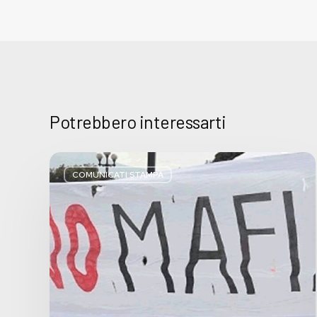
Potrebbero interessarti
Basta
bugie,
COMUNICATI STAMPA
Regione
Lombardia
pratica
l’antimafia
solo
a
parole