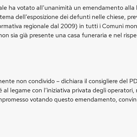
ionale ha votato all’unanimità un emendamento all
 tema dell’esposizione dei defunti nelle chiese, pr
normativa regionale dal 2009) in tutti i Comuni mo
 non sia già presente una casa funeraria e nel risp
mente non condivido – dichiara il consigliere del P
l legame con l’iniziativa privata degli operatori, m
ompromesso votando questo emendamento, convinti