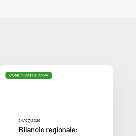
Bilancio
regionale:
COMUNICATI STAMPA
manca
la
svolta
necessaria
24/07/2026
Bilancio regionale: