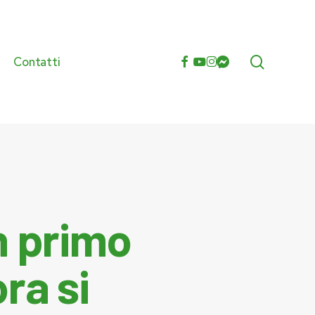
search
facebook
youtube
instagram
messenger
Contatti
e
n primo
ra si