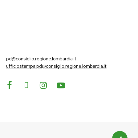
pd@consiglio.regione.lombardia.it
ufficiostampa.pd@consiglio.regione.lombardia.it
Pagine Facebook Gruppo Consiliare PD Lombardia
Pagina Instagram Gruppo PD Lombardia
Pagina Youtube Gruppo PD Lombardia
Pagina Messenger Gruppo Consiliare PD Lombardia