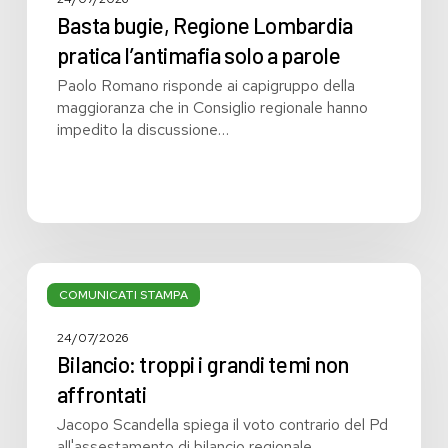
Basta bugie, Regione Lombardia
pratica l’antimafia solo a parole
Paolo Romano risponde ai capigruppo della
maggioranza che in Consiglio regionale hanno
impedito la discussione…
Bilancio:
troppi
COMUNICATI STAMPA
i
grandi
24/07/2026
temi
Bilancio: troppi i grandi temi non
non
affrontati
affrontati
Jacopo Scandella spiega il voto contrario del Pd
all'assestamento di bilancio regionale