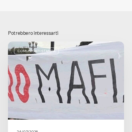
Potrebbero interessarti
Basta
bugie,
COMUNICATI STAMPA
Regione
Lombardia
pratica
l’antimafia
solo
a
parole
24/07/2026