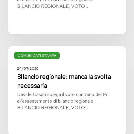
BILANCIO REGIONALE, VOTO…
Bilancio
regionale:
COMUNICATI STAMPA
manca
la
24/07/2026
svolta
Bilancio regionale: manca la svolta
necessaria
necessaria
Davide Casati spiega il voto contrario del Pd
all'assestamento di bilancio regionale
BILANCIO REGIONALE, VOTO…