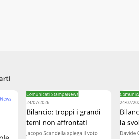
arti
Bilancio:
Bilancio
Comunicati Stampa
News
Comunica
News
troppi
regionale
24/07/2026
24/07/20
i
Bilancio: troppi i grandi
manca
Bilan
grandi
la
temi non affrontati
la svo
temi
svolta
Jacopo Scandella spiega il voto
Davide C
non
necessar
ole