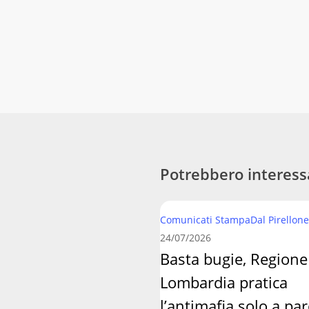
Potrebbero interess
Basta
Comunicati Stampa
Dal Pirellone
bugie,
24/07/2026
Regione
Basta bugie, Regione
Lombardia
Lombardia pratica
pratica
l’antimafia
l’antimafia solo a par