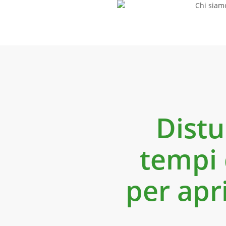
Chi siam
Skip
to
main
content
Distu
tempi c
per apri