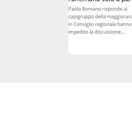
solo
Paolo Romano risponde ai
a
capigruppo della maggioran
parole
in Consiglio regionale hanno
impedito la discussione…