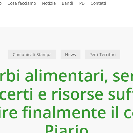
o
Cosa facciamo
Notizie
Bandi
PD
Contatti
Comunicati Stampa
News
Per i Territori
rbi alimentari, s
erti e risorse suf
re finalmente il 
Piario