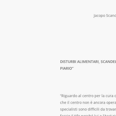
Jacopo Scand
DISTURBI ALIMENTARI, SCANDEL
PIARIO”
“Riguardo al centro per la cura 
che il centro non è ancora operat
specialisti sono difficili da tro
faccio il tifo perché lui e l’Ass