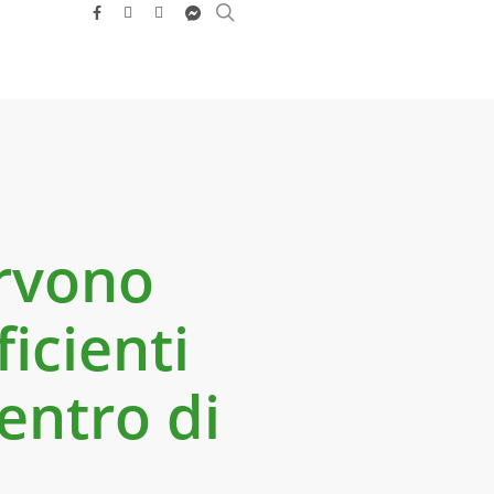
search
facebook
youtube
instagram
messenger
ervono
ficienti
centro di