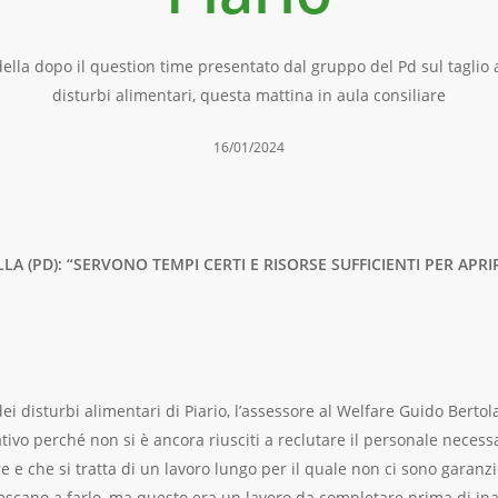
ella dopo il question time presentato dal gruppo del Pd sul taglio a
disturbi alimentari, questa mattina in aula consiliare
16/01/2024
LA (PD): “SERVONO TEMPI CERTI E RISORSE SUFFICIENTI PER APR
dei disturbi alimentari di Piario, l’assessore al Welfare Guido Berto
ivo perché non si è ancora riusciti a reclutare il personale necessa
vare e che si tratta di un lavoro lungo per il quale non ci sono garan
t riescano a farlo, ma questo era un lavoro da completare prima di i