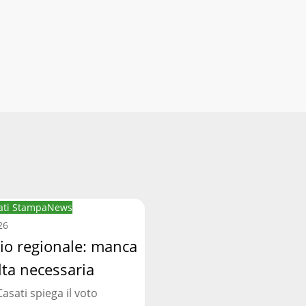
ti Stampa
News
:
26
cio regionale: manca
lta necessaria
asati spiega il voto
ia