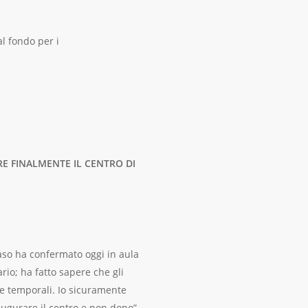
l fondo per i
IRE FINALMENTE IL CENTRO DI
laso ha confermato oggi in aula
rio; ha fatto sapere che gli
zie temporali. Io sicuramente
naugurare il centro e non dopo”.