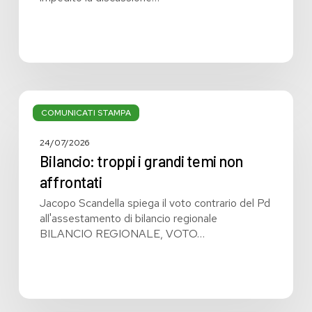
Bilancio:
troppi
COMUNICATI STAMPA
i
grandi
24/07/2026
temi
Bilancio: troppi i grandi temi non
non
affrontati
affrontati
Jacopo Scandella spiega il voto contrario del Pd
all'assestamento di bilancio regionale
BILANCIO REGIONALE, VOTO…