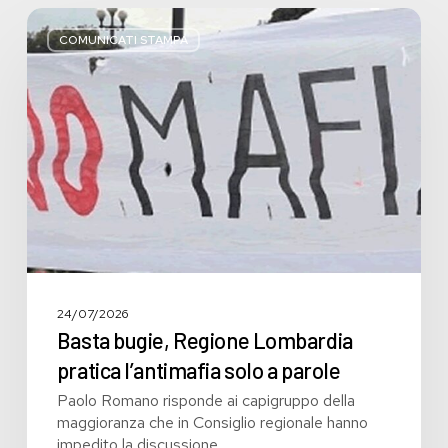
Basta
bugie,
COMUNICATI STAMPA
Regione
Lombardia
pratica
l’antimafia
solo
a
parole
24/07/2026
Basta bugie, Regione Lombardia
pratica l’antimafia solo a parole
Paolo Romano risponde ai capigruppo della
maggioranza che in Consiglio regionale hanno
impedito la discussione…