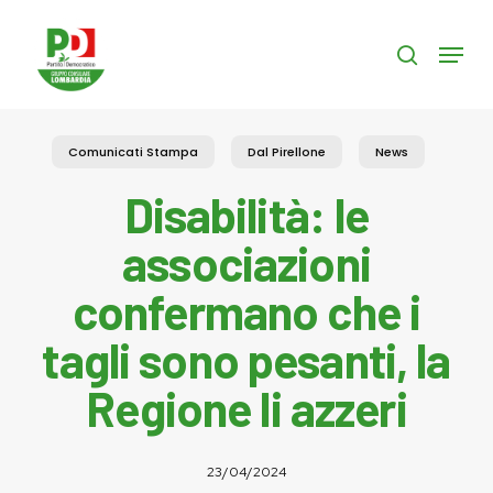
Skip
to
Menu
search
main
content
Comunicati Stampa
Dal Pirellone
News
Disabilità: le
associazioni
confermano che i
tagli sono pesanti, la
Regione li azzeri
23/04/2024