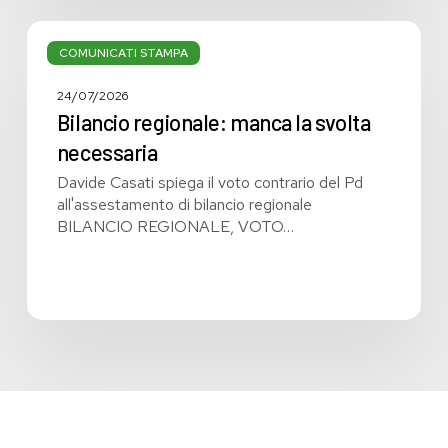
Bilancio
regionale:
COMUNICATI STAMPA
manca
la
24/07/2026
svolta
Bilancio regionale: manca la svolta
necessaria
necessaria
Davide Casati spiega il voto contrario del Pd
all'assestamento di bilancio regionale
BILANCIO REGIONALE, VOTO…