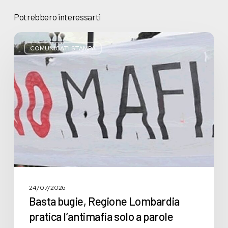
Potrebbero interessarti
Basta
bugie,
COMUNICATI STAMPA
Regione
Lombardia
pratica
l’antimafia
solo
a
parole
24/07/2026
Basta bugie, Regione Lombardia
pratica l’antimafia solo a parole