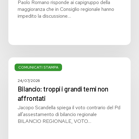
Paolo Romano risponde ai capigruppo della
maggioranza che in Consiglio regionale hanno
impedito la discussione…
Bilancio:
troppi
COMUNICATI STAMPA
i
grandi
24/07/2026
temi
Bilancio: troppi i grandi temi non
non
affrontati
affrontati
Jacopo Scandella spiega il voto contrario del Pd
all'assestamento di bilancio regionale
BILANCIO REGIONALE, VOTO…