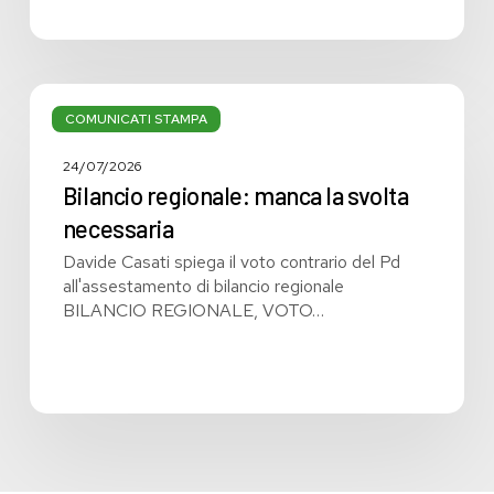
Bilancio
regionale:
COMUNICATI STAMPA
manca
la
24/07/2026
svolta
Bilancio regionale: manca la svolta
necessaria
necessaria
Davide Casati spiega il voto contrario del Pd
all'assestamento di bilancio regionale
BILANCIO REGIONALE, VOTO…