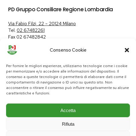
PD Gruppo Consiliare Regione Lombardia
Via Fabio Filzi, 22 – 20124 Milano
Tel.
02 67482261
Fax 02 67482842
Consenso Cookie
Tutela dei dati personali
|
Politica sui cookie
Per fornire le migliori esperienze, utilizziamo tecnologie come i cookie
per memorizzare e/o accedere alle informazioni del dispositivo. Il
consenso a queste tecnologie ci permetterà di elaborare dati come il
comportamento di navigazione o ID unici su questo sito. Non
pd@consiglio.regione.lombardia.it
acconsentire o ritirare il consenso può influire negativamente su alcune
ufficiostampa.pd@consiglio.regione.lombardia.it
caratteristiche e funzioni.
Pagine Facebook Gruppo Consiliare PD Lombardia
Pagina Instagram Gruppo PD Lombardia
Pagina Youtube Gruppo PD Lombardia
Pagina Messenger Gruppo Consiliare PD Lombardia
Accetta
Rifiuta