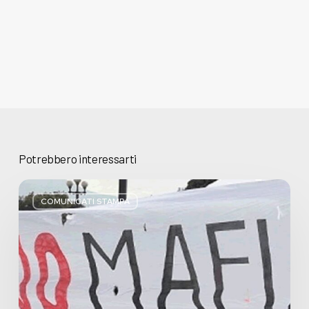
Potrebbero interessarti
Basta
bugie,
COMUNICATI STAMPA
Regione
Lombardia
pratica
l’antimafia
solo
a
parole