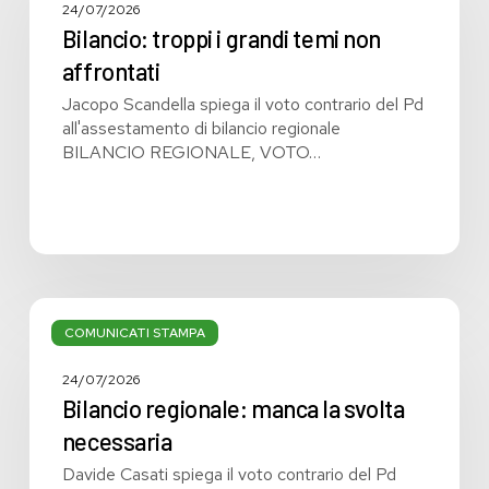
grandi
24/07/2026
temi
Bilancio: troppi i grandi temi non
non
affrontati
affrontati
Jacopo Scandella spiega il voto contrario del Pd
all'assestamento di bilancio regionale
BILANCIO REGIONALE, VOTO…
Bilancio
regionale:
COMUNICATI STAMPA
manca
la
24/07/2026
svolta
Bilancio regionale: manca la svolta
necessaria
necessaria
Davide Casati spiega il voto contrario del Pd