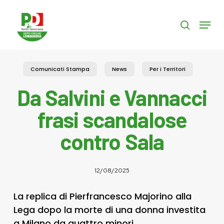
Skip
to
Menu
search
main
content
Comunicati Stampa
News
Per i Territori
Da Salvini e Vannacci
frasi scandalose
contro Sala
12/08/2025
La replica di Pierfrancesco Majorino alla
Lega dopo la morte di una donna investita
a Milano da quattro minori