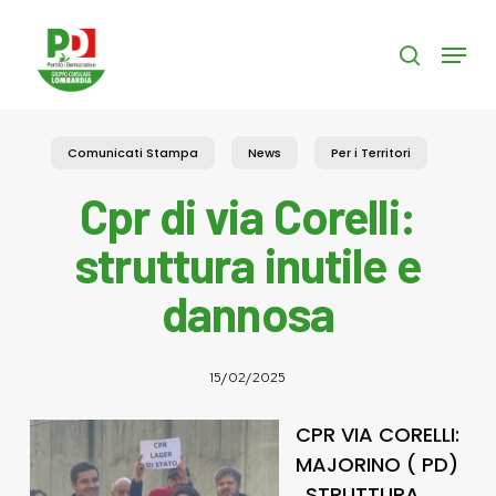
Skip
to
Menu
search
main
content
Comunicati Stampa
News
Per i Territori
Cpr di via Corelli:
struttura inutile e
dannosa
15/02/2025
CPR VIA CORELLI:
MAJORINO ( PD)
, STRUTTURA