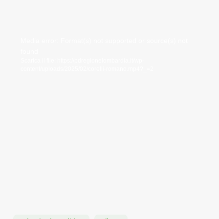
Video
Media error: Format(s) not supported or source(s) not
found
Player
Scarica il file: https://pdregionelombardia.it/wp-
content/uploads/2025/02/corelli-romano.mp4?_=2