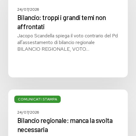
i
grandi
24/07/2026
temi
Bilancio: troppi i grandi temi non
non
affrontati
affrontati
Jacopo Scandella spiega il voto contrario del Pd
all'assestamento di bilancio regionale
BILANCIO REGIONALE, VOTO…
Bilancio
regionale:
COMUNICATI STAMPA
manca
la
24/07/2026
svolta
Bilancio regionale: manca la svolta
necessaria
necessaria