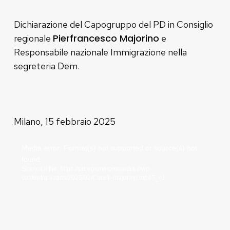
Dichiarazione del Capogruppo del PD in Consiglio
Pierfrancesco Majorino
regionale
e
Responsabile nazionale Immigrazione nella
segreteria Dem.
Milano, 15 febbraio 2025
Video
Media error: Format(s) not supported or source(s) not
found
Player
Scarica il file: https://pdregionelombardia.it/wp-
content/uploads/2025/02/Corelli-majorino.mp4?_=1