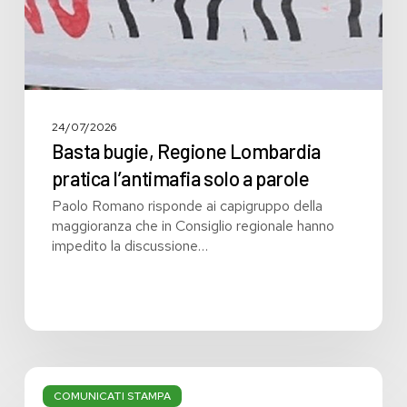
parole
24/07/2026
Basta bugie, Regione Lombardia
pratica l’antimafia solo a parole
Paolo Romano risponde ai capigruppo della
maggioranza che in Consiglio regionale hanno
impedito la discussione…
Bilancio:
troppi
COMUNICATI STAMPA