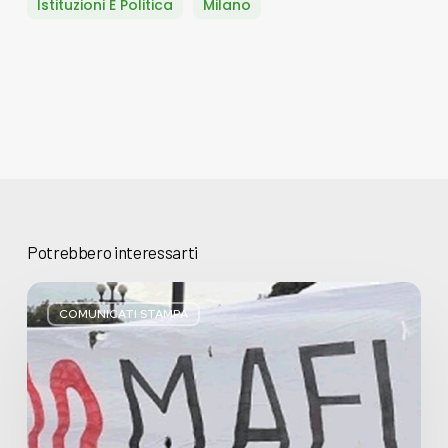
Istituzioni E Politica
Milano
Potrebbero interessarti
Basta
bugie,
COMUNICATI STAMPA
Regione
Lombardia
pratica
l’antimafia
solo
a