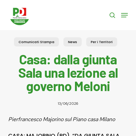
Skip
to
Menu
search
main
content
Comunicati Stampa
News
Per i Territori
Casa: dalla giunta
Sala una lezione al
governo Meloni
13/06/2026
Pierfrancesco Majorino sul Piano casa Milano
CASA: MAJORINO (PD), “DA GIUNTA SALA