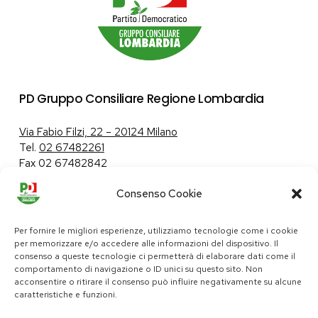
PD Gruppo Consiliare Regione Lombardia
Via Fabio Filzi, 22 – 20124 Milano
Tel.
02 67482261
Fax 02 67482842
Consenso Cookie
Tutela dei dati personali
|
Politica sui cookie
Per fornire le migliori esperienze, utilizziamo tecnologie come i cookie
per memorizzare e/o accedere alle informazioni del dispositivo. Il
consenso a queste tecnologie ci permetterà di elaborare dati come il
comportamento di navigazione o ID unici su questo sito. Non
pd@consiglio.regione.lombardia.it
acconsentire o ritirare il consenso può influire negativamente su alcune
ufficiostampa.pd@consiglio.regione.lombardia.it
caratteristiche e funzioni.