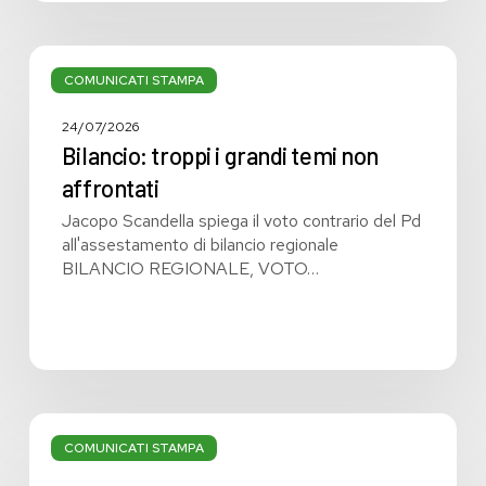
Bilancio:
troppi
COMUNICATI STAMPA
i
grandi
24/07/2026
temi
Bilancio: troppi i grandi temi non
non
affrontati
affrontati
Jacopo Scandella spiega il voto contrario del Pd
all'assestamento di bilancio regionale
BILANCIO REGIONALE, VOTO…
Bilancio
regionale:
COMUNICATI STAMPA
manca