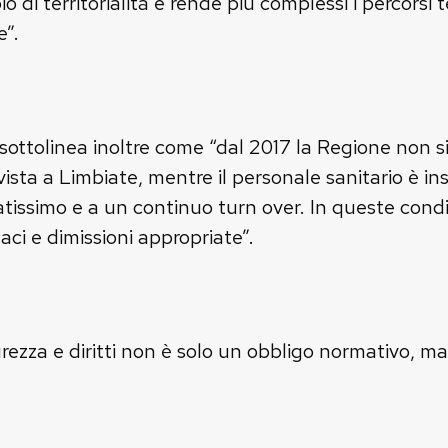
io di territorialità e rende più complessi i percorsi t
e”.
 sottolinea inoltre come “dal 2017 la Regione non si
ista a Limbiate, mentre il personale sanitario è in
atissimo e a un continuo turn over. In queste condiz
caci e dimissioni appropriate”.
urezza e diritti non è solo un obbligo normativo, ma