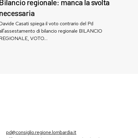
manca
Bilancio regionale: manca la svolta
la
necessaria
svolta
necessaria
Davide Casati spiega il voto contrario del Pd
all'assestamento di bilancio regionale BILANCIO
REGIONALE, VOTO…
pd@consiglio.regione.lombardia.it