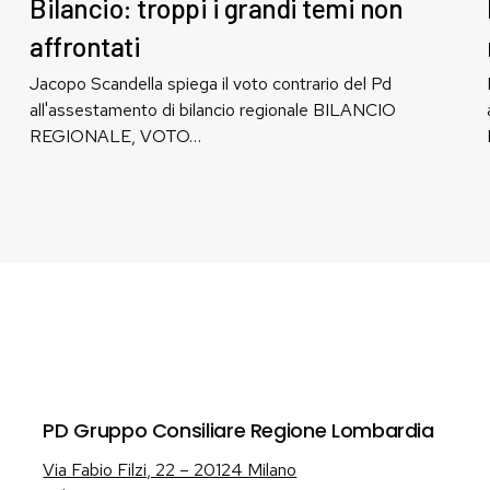
i
Bilancio: troppi i grandi temi non
grandi
affrontati
temi
non
Jacopo Scandella spiega il voto contrario del Pd
affrontati
all'assestamento di bilancio regionale BILANCIO
REGIONALE, VOTO…
PD Gruppo Consiliare Regione Lombardia
Via Fabio Filzi, 22 – 20124 Milano