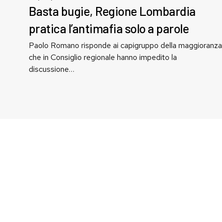
Regione
Basta bugie, Regione Lombardia
Lombardia
pratica l’antimafia solo a parole
pratica
l’antimafia
Paolo Romano risponde ai capigruppo della maggioranza
solo
che in Consiglio regionale hanno impedito la
a
discussione…
parole