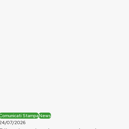
Bilancio
Comunicati Stampa
News
regionale:
24/07/2026