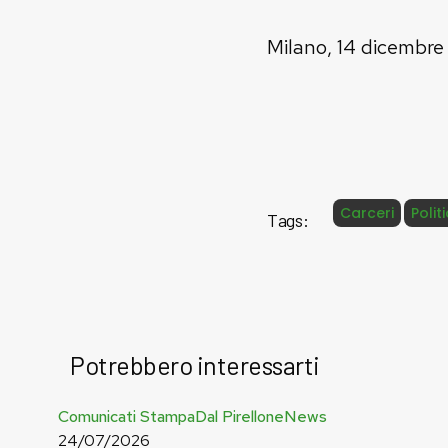
Milano, 14 dicembr
Carceri
Polit
Tags:
Potrebbero interessarti
Basta
Comunicati Stampa
Dal Pirellone
News
bugie,
24/07/2026