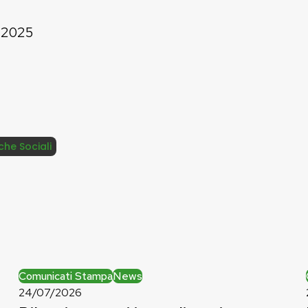
e 2025
iche Sociali
Bilancio:
Comunicati Stampa
News
troppi
24/07/2026