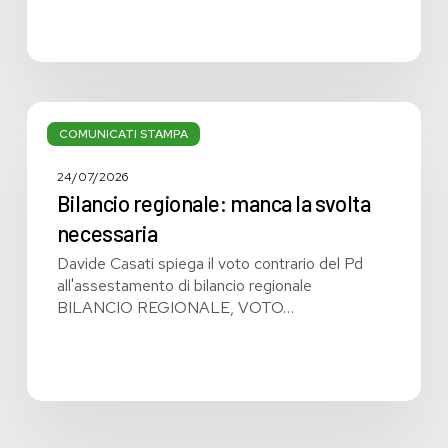
Bilancio
regionale:
COMUNICATI STAMPA
manca
la
24/07/2026
svolta
Bilancio regionale: manca la svolta
necessaria
necessaria
Davide Casati spiega il voto contrario del Pd
all'assestamento di bilancio regionale
BILANCIO REGIONALE, VOTO…