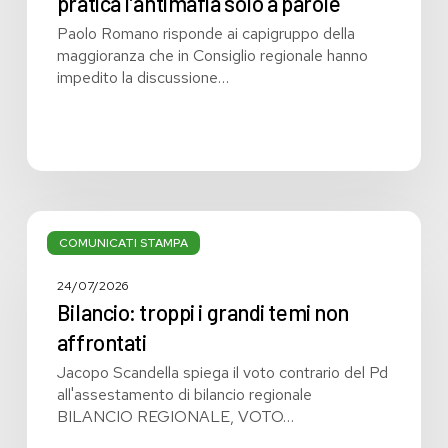
pratica l’antimafia solo a parole
Paolo Romano risponde ai capigruppo della
maggioranza che in Consiglio regionale hanno
impedito la discussione…
Bilancio:
troppi
COMUNICATI STAMPA
i
grandi
24/07/2026
temi
Bilancio: troppi i grandi temi non
non
affrontati
affrontati
Jacopo Scandella spiega il voto contrario del Pd
all'assestamento di bilancio regionale
BILANCIO REGIONALE, VOTO…