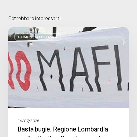
Potrebbero interessarti
Basta
bugie,
COMUNICATI STAMPA
Regione
Lombardia
pratica
l’antimafia
solo
a
parole
24/07/2026
Basta bugie, Regione Lombardia