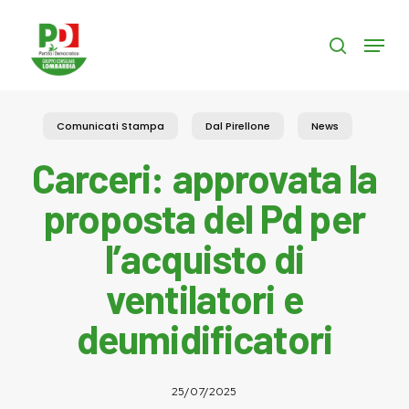
Skip
to
Menu
search
main
content
Comunicati Stampa
Dal Pirellone
News
Carceri: approvata la
proposta del Pd per
l’acquisto di
ventilatori e
deumidificatori
25/07/2025