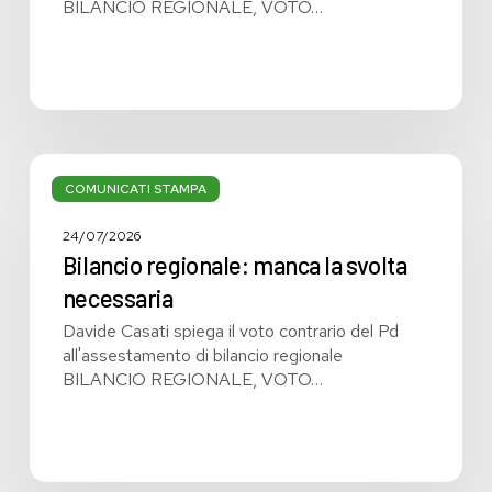
BILANCIO REGIONALE, VOTO…
Bilancio
regionale:
COMUNICATI STAMPA
manca
la
24/07/2026
svolta
Bilancio regionale: manca la svolta
necessaria
necessaria
Davide Casati spiega il voto contrario del Pd
all'assestamento di bilancio regionale
BILANCIO REGIONALE, VOTO…