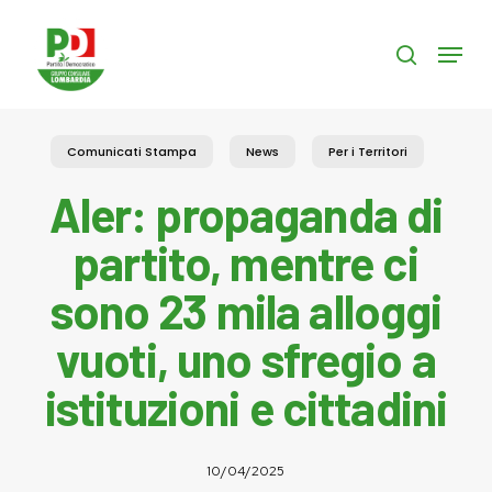
Skip
to
Menu
search
main
content
Comunicati Stampa
News
Per i Territori
Aler: propaganda di
partito, mentre ci
sono 23 mila alloggi
vuoti, uno sfregio a
istituzioni e cittadini
10/04/2025