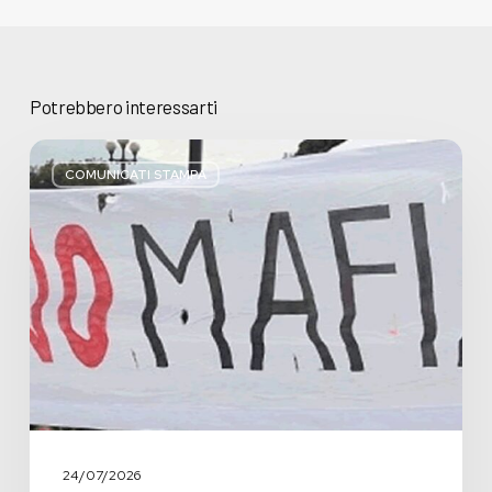
Potrebbero interessarti
Basta
bugie,
COMUNICATI STAMPA
Regione
Lombardia
pratica
l’antimafia
solo
a
parole
24/07/2026