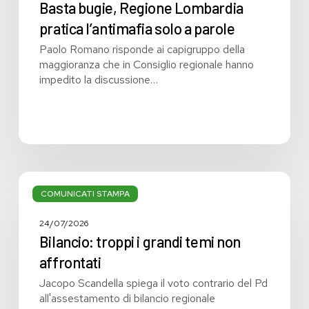
Basta bugie, Regione Lombardia
pratica l’antimafia solo a parole
Paolo Romano risponde ai capigruppo della
maggioranza che in Consiglio regionale hanno
impedito la discussione…
Bilancio:
troppi
COMUNICATI STAMPA
i
grandi
24/07/2026
temi
Bilancio: troppi i grandi temi non
non
affrontati
affrontati
Jacopo Scandella spiega il voto contrario del Pd
all'assestamento di bilancio regionale