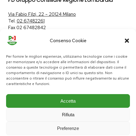
PD Gruppo Consiliare Regione Lombardia
Via Fabio Filzi, 22 – 20124 Milano
Tel.
02 67482261
Fax 02 67482842
Consenso Cookie
Tutela dei dati personali
|
Politica sui cookie
Per fornire le migliori esperienze, utilizziamo tecnologie come i cookie
per memorizzare e/o accedere alle informazioni del dispositivo. Il
consenso a queste tecnologie ci permetterà di elaborare dati come il
comportamento di navigazione o ID unici su questo sito. Non
pd@consiglio.regione.lombardia.it
acconsentire o ritirare il consenso può influire negativamente su alcune
ufficiostampa.pd@consiglio.regione.lombardia.it
caratteristiche e funzioni.
Pagine Facebook Gruppo Consiliare PD Lombardia
Pagina Instagram Gruppo PD Lombardia
Pagina Youtube Gruppo PD Lombardia
Pagina Messenger Gruppo Consiliare PD Lombardia
Accetta
Rifiuta
Preferenze