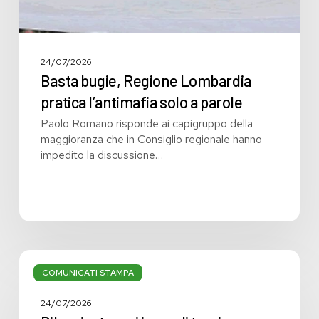
24/07/2026
Basta bugie, Regione Lombardia
pratica l’antimafia solo a parole
Paolo Romano risponde ai capigruppo della
maggioranza che in Consiglio regionale hanno
impedito la discussione…
Bilancio:
troppi
COMUNICATI STAMPA
i
grandi
24/07/2026