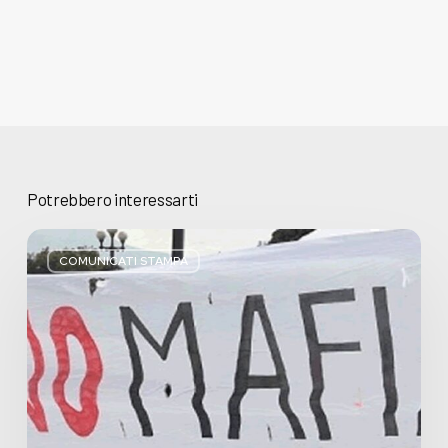
Potrebbero interessarti
Basta
bugie,
COMUNICATI STAMPA
Regione
Lombardia
pratica
l’antimafia
solo
a
parole