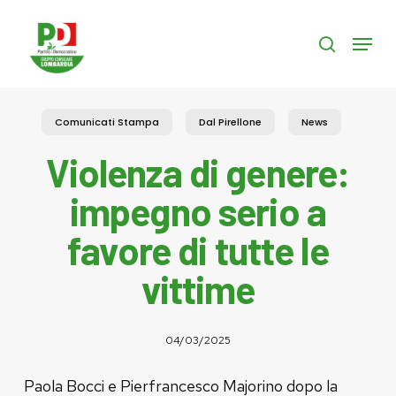
Skip
to
Menu
search
main
content
Comunicati Stampa
Dal Pirellone
News
Violenza di genere:
impegno serio a
favore di tutte le
vittime
04/03/2025
Paola Bocci e Pierfrancesco Majorino dopo la