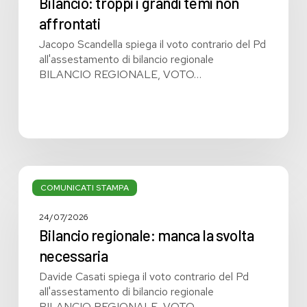
temi
Bilancio: troppi i grandi temi non
non
affrontati
affrontati
Jacopo Scandella spiega il voto contrario del Pd
all'assestamento di bilancio regionale
BILANCIO REGIONALE, VOTO…
Bilancio
regionale:
COMUNICATI STAMPA
manca
la
24/07/2026
svolta
Bilancio regionale: manca la svolta
necessaria
necessaria
Davide Casati spiega il voto contrario del Pd
all'assestamento di bilancio regionale
BILANCIO REGIONALE, VOTO…