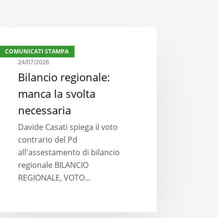
ancio
COMUNICATI STAMPA
ionale:
24/07/2026
nca
Bilancio regionale:
manca la svolta
lta
essaria
necessaria
Davide Casati spiega il voto
contrario del Pd
all'assestamento di bilancio
regionale BILANCIO
REGIONALE, VOTO…