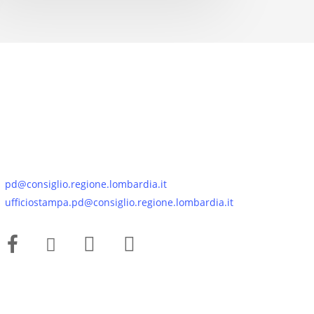
pd@consiglio.regione.lombardia.it
ufficiostampa.pd@consiglio.regione.lombardia.it
Pagine Facebook Gruppo Consiliare PD Lombardia
Pagina Instagram Gruppo PD Lombardia
Pagina Youtube Gruppo PD Lombardia
Pagina Messenger Gruppo Consiliare PD Lombardia