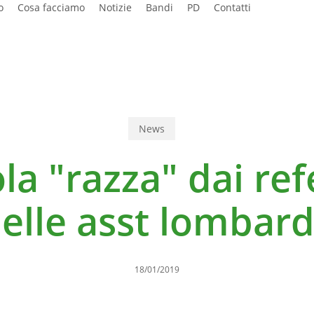
o
Cosa facciamo
Notizie
Bandi
PD
Contatti
News
ola "razza" dai ref
elle asst lombar
18/01/2019