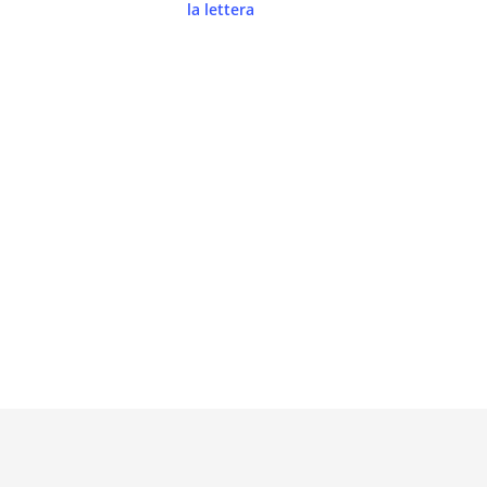
la lettera
Cremona
Sanità