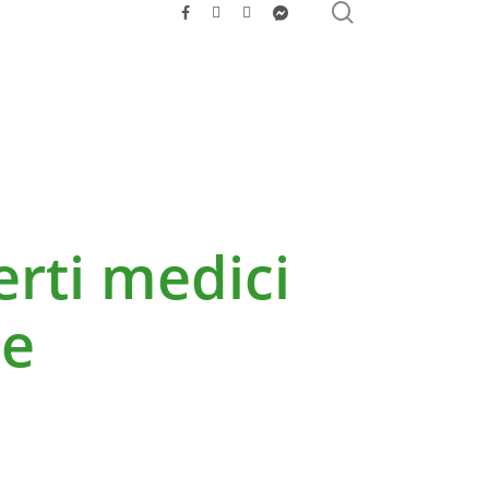
search
facebook
youtube
instagram
messenger
erti medici
de