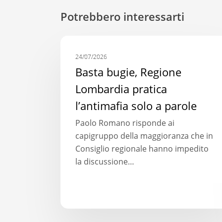
Potrebbero interessarti
Basta
COMUNICATI STAMPA
bugie,
24/07/2026
Regione
Basta bugie, Regione
Lombardia
Lombardia pratica
pratica
l’antimafia solo a parole
l’antimafia
solo
Paolo Romano risponde ai
a
capigruppo della maggioranza che in
parole
Consiglio regionale hanno impedito
la discussione…