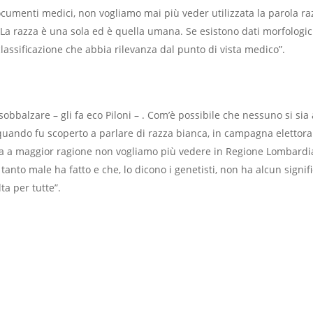
umenti medici, non vogliamo mai più veder utilizzata la parola raz
. La razza è una sola ed è quella umana. Se esistono dati morfologici
classificazione che abbia rilevanza dal punto di vista medico”.
 sobbalzare – gli fa eco Piloni – . Com’è possibile che nessuno si si
quando fu scoperto a parlare di razza bianca, in campagna elettora
 ma a maggior ragione non vogliamo più vedere in Regione Lombardi
 tanto male ha fatto e che, lo dicono i genetisti, non ha alcun signif
ta per tutte”.