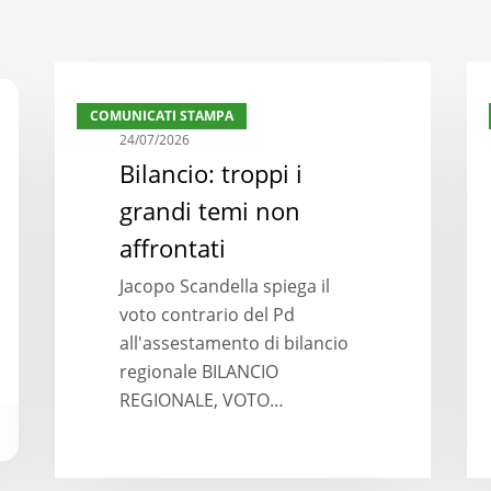
Bilancio:
Bil
COMUNICATI STAMPA
troppi
reg
24/07/2026
i
ma
Bilancio: troppi i
grandi
la
grandi temi non
temi
svo
non
nec
affrontati
affrontati
Jacopo Scandella spiega il
voto contrario del Pd
all'assestamento di bilancio
regionale BILANCIO
REGIONALE, VOTO…