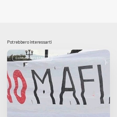
Potrebbero interessarti
Basta
bugie,
COMUNICATI STAMPA
Regione
Lombardia
pratica
l’antimafia
solo
a
parole