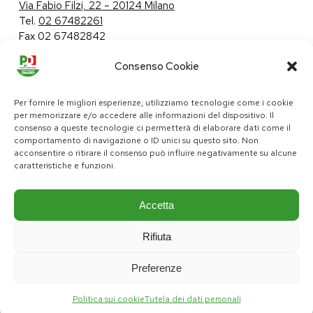
Via Fabio Filzi, 22 – 20124 Milano
Tel.
02 67482261
Fax 02 67482842
Consenso Cookie
Tutela dei dati personali
|
Politica sui cookie
Per fornire le migliori esperienze, utilizziamo tecnologie come i cookie
per memorizzare e/o accedere alle informazioni del dispositivo. Il
consenso a queste tecnologie ci permetterà di elaborare dati come il
comportamento di navigazione o ID unici su questo sito. Non
pd@consiglio.regione.lombardia.it
acconsentire o ritirare il consenso può influire negativamente su alcune
ufficiostampa.pd@consiglio.regione.lombardia.it
caratteristiche e funzioni.
Pagine Facebook Gruppo Consiliare PD Lombardia
Pagina Instagram Gruppo PD Lombardia
Pagina Youtube Gruppo PD Lombardia
Pagina Messenger Gruppo Consiliare PD Lombardia
Accetta
Rifiuta
Preferenze
Politica sui cookie
Tutela dei dati personali