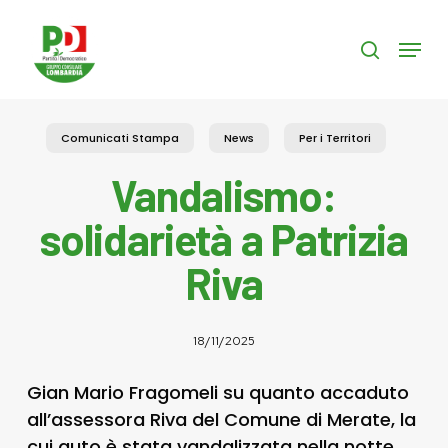
Skip
to
Menu
search
main
content
Comunicati Stampa
News
Per i Territori
Vandalismo:
solidarietà a Patrizia
Riva
18/11/2025
Gian Mario Fragomeli su quanto accaduto
all’assessora Riva del Comune di Merate, la
cui auto è stata vandalizzata nella notte