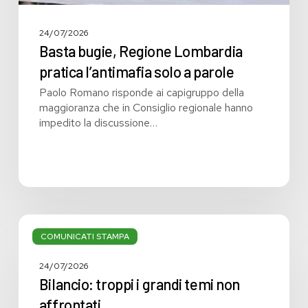
24/07/2026
Basta bugie, Regione Lombardia
pratica l’antimafia solo a parole
Paolo Romano risponde ai capigruppo della
maggioranza che in Consiglio regionale hanno
impedito la discussione…
Bilancio:
troppi
COMUNICATI STAMPA
i
grandi
24/07/2026
temi
Bilancio: troppi i grandi temi non
non
affrontati