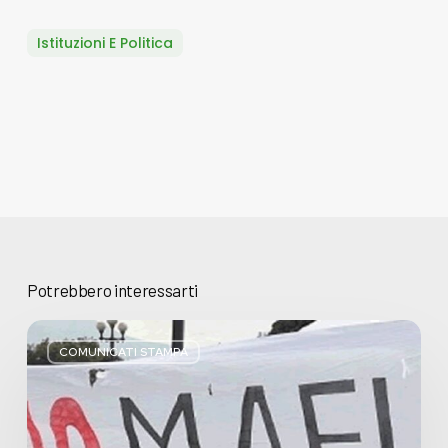
Istituzioni E Politica
Potrebbero interessarti
Basta
bugie,
COMUNICATI STAMPA
Regione
Lombardia
pratica
l’antimafia