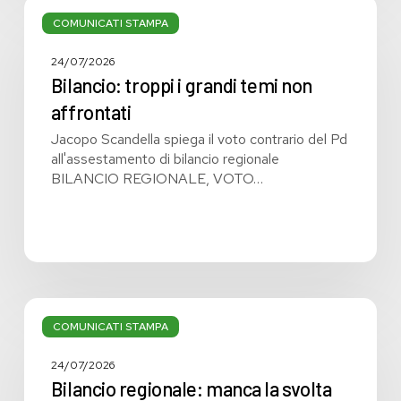
Bilancio:
troppi
COMUNICATI STAMPA
i
grandi
24/07/2026
temi
Bilancio: troppi i grandi temi non
non
affrontati
affrontati
Jacopo Scandella spiega il voto contrario del Pd
all'assestamento di bilancio regionale
BILANCIO REGIONALE, VOTO…
Bilancio
regionale:
COMUNICATI STAMPA
manca
la
24/07/2026
svolta
Bilancio regionale: manca la svolta