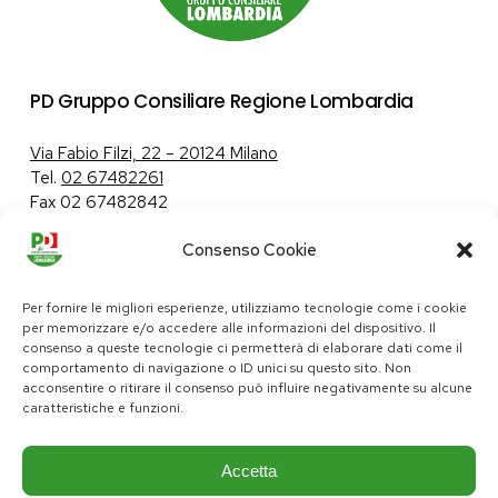
PD Gruppo Consiliare Regione Lombardia
Via Fabio Filzi, 22 – 20124 Milano
Tel.
02 67482261
Fax 02 67482842
Consenso Cookie
Tutela dei dati personali
|
Politica sui cookie
Per fornire le migliori esperienze, utilizziamo tecnologie come i cookie
per memorizzare e/o accedere alle informazioni del dispositivo. Il
consenso a queste tecnologie ci permetterà di elaborare dati come il
comportamento di navigazione o ID unici su questo sito. Non
pd@consiglio.regione.lombardia.it
acconsentire o ritirare il consenso può influire negativamente su alcune
ufficiostampa.pd@consiglio.regione.lombardia.it
caratteristiche e funzioni.
Pagine Facebook Gruppo Consiliare PD Lombardia
Pagina Instagram Gruppo PD Lombardia
Pagina Youtube Gruppo PD Lombardia
Pagina Messenger Gruppo Consiliare PD Lombardia
Accetta