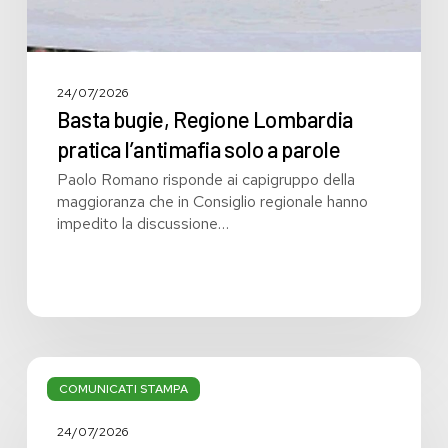
24/07/2026
Basta bugie, Regione Lombardia
pratica l’antimafia solo a parole
Paolo Romano risponde ai capigruppo della
maggioranza che in Consiglio regionale hanno
impedito la discussione…
Bilancio:
troppi
COMUNICATI STAMPA
i
grandi
24/07/2026