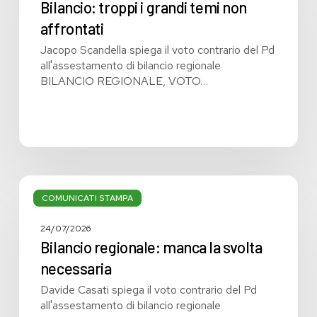
temi
Bilancio: troppi i grandi temi non
non
affrontati
affrontati
Jacopo Scandella spiega il voto contrario del Pd
all'assestamento di bilancio regionale
BILANCIO REGIONALE, VOTO…
Bilancio
regionale:
COMUNICATI STAMPA
manca
la
24/07/2026
svolta
Bilancio regionale: manca la svolta
necessaria
necessaria
Davide Casati spiega il voto contrario del Pd
all'assestamento di bilancio regionale