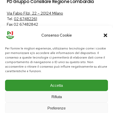
PD Gruppo Consiliare Regione Lombardia
Via Fabio Filzi, 22 – 20124 Milano
Tel.
02 67482261
Fax 02 67482842
Consenso Cookie
Tutela dei dati personali
|
Politica sui cookie
Per fornire le migliori esperienze, utilizziamo tecnologie come i cookie
per memorizzare e/o accedere alle informazioni del dispositivo. Il
consenso a queste tecnologie ci permetterà di elaborare dati come il
comportamento di navigazione o ID unici su questo sito. Non
pd@consiglio.regione.lombardia.it
acconsentire o ritirare il consenso può influire negativamente su alcune
ufficiostampa.pd@consiglio.regione.lombardia.it
caratteristiche e funzioni.
Pagine Facebook Gruppo Consiliare PD Lombardia
Pagina Instagram Gruppo PD Lombardia
Pagina Youtube Gruppo PD Lombardia
Pagina Messenger Gruppo Consiliare PD Lombardia
Accetta
Rifiuta
Preferenze