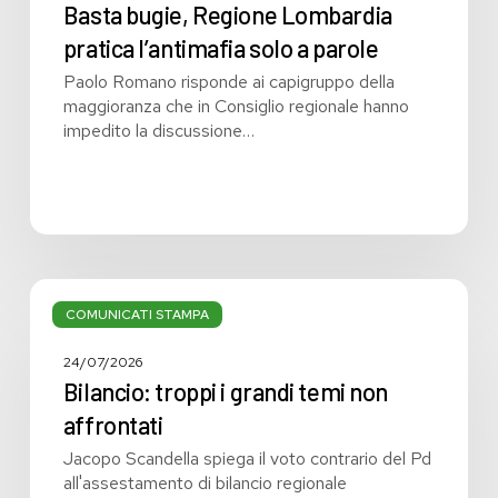
Basta bugie, Regione Lombardia
pratica l’antimafia solo a parole
Paolo Romano risponde ai capigruppo della
maggioranza che in Consiglio regionale hanno
impedito la discussione…
Bilancio:
troppi
COMUNICATI STAMPA
i
grandi
24/07/2026
temi
Bilancio: troppi i grandi temi non
non
affrontati
affrontati
Jacopo Scandella spiega il voto contrario del Pd
all'assestamento di bilancio regionale