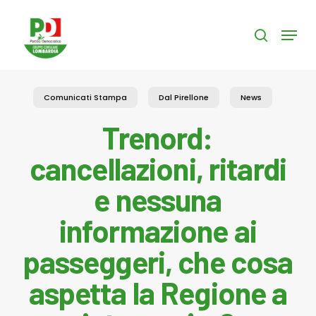
Skip
to
Menu
search
main
content
Comunicati Stampa
Dal Pirellone
News
Trenord:
cancellazioni, ritardi
e nessuna
informazione ai
passeggeri, che cosa
aspetta la Regione a