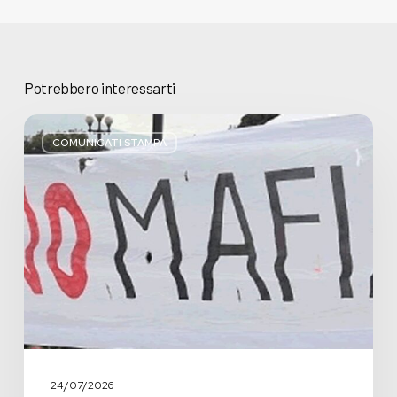
Potrebbero interessarti
Basta
bugie,
COMUNICATI STAMPA
Regione
Lombardia
pratica
l’antimafia
solo
a
parole
24/07/2026