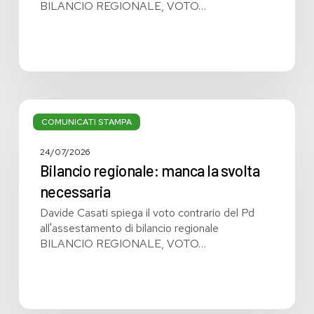
BILANCIO REGIONALE, VOTO…
Bilancio
regionale:
COMUNICATI STAMPA
manca
la
24/07/2026
svolta
Bilancio regionale: manca la svolta
necessaria
necessaria
Davide Casati spiega il voto contrario del Pd
all'assestamento di bilancio regionale
BILANCIO REGIONALE, VOTO…