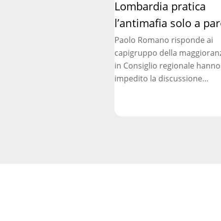
Lombardia pratica
pratica
l’antimafia
l’antimafia solo a par
solo
Paolo Romano risponde ai
a
capigruppo della maggioran
parole
in Consiglio regionale hanno
impedito la discussione…