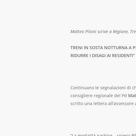
Matteo Piloni scrive a Regione, Tr
TRENI IN SOSTA NOTTURNA A PI
RIDURRE I DISAGI AI RESIDENTI”
Continuano le segnalazioni di ch
consigliere regionale del Pd
Mat
scritto una lettera all’assessore
“La modalità parking – spiega P