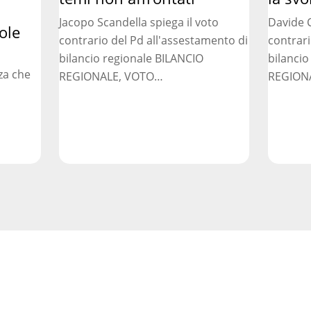
temi
svolta
Jacopo Scandella spiega il voto
Davide C
non
necessar
ole
contrario del Pd all'assestamento di
contrari
affrontati
bilancio regionale BILANCIO
bilancio
za che
REGIONALE, VOTO…
REGION