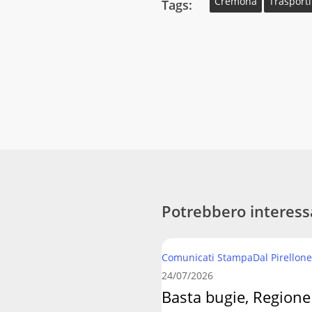
Cremona
Trasporti
Tags:
Potrebbero interess
Basta
Comunicati Stampa
Dal Pirellone
bugie,
24/07/2026
Regione
Basta bugie, Regione
Lombardia