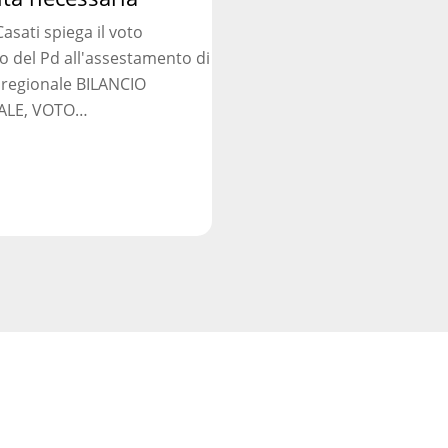
asati spiega il voto
ia
o del Pd all'assestamento di
 regionale BILANCIO
ALE, VOTO…