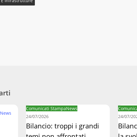
 E Infrastrutture
arti
Bilancio:
Bilancio
Comunicati Stampa
News
Comunica
News
troppi
regionale
24/07/2026
24/07/20
i
Bilancio: troppi i grandi
manca
Bilan
grandi
la
temi non affrontati
la svo