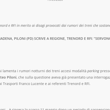
enord e RFI in merito ai disagi provocati dai rumori dei treni che sostan
ADENA, PILONI (PD) SCRIVE A REGIONE, TRENORD E RFI: “SERVON
i lamenta i rumori notturni dei treni accesi modalità
parking
presso
teo Piloni
, che sulla questione aveva già presentato una interroga
 ai Trasporti Franco Lucente e ai referenti Trenord e RFI.
iloni – è ripresa lo scorso 11 maggio dopo un periodo di sospensio