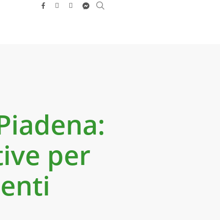
search
facebook
youtube
instagram
messenger
 Piadena:
tive per
tenti