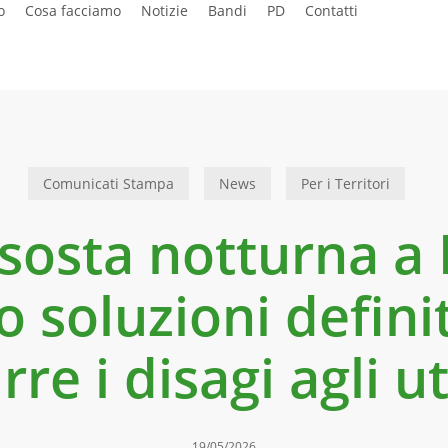
o
Cosa facciamo
Notizie
Bandi
PD
Contatti
Comunicati Stampa
News
Per i Territori
 sosta notturna a
 soluzioni defini
rre i disagi agli u
19/05/2026