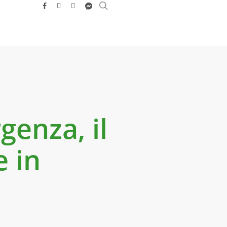
search
facebook
youtube
instagram
messenger
genza, il
e in