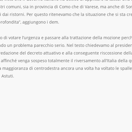
nostri comuni, sia in provincia di Como che di Varese, ma anche di S
i dai ristorni. Per questo ritenevamo che la situazione che si sta 
profondita”, aggiungono i dem.
i votare l’urgenza e passare alla trattazione della mozione perché
ando un problema parecchio serio. Nel testo chiedevamo al presiden
edazione del decreto attuativo e alla conseguente riscossione della 
finché venga sospeso totalmente il riversamento all’Italia della qu
 la maggioranza di centrodestra ancora una volta ha voltato le spalle a
Astuti.