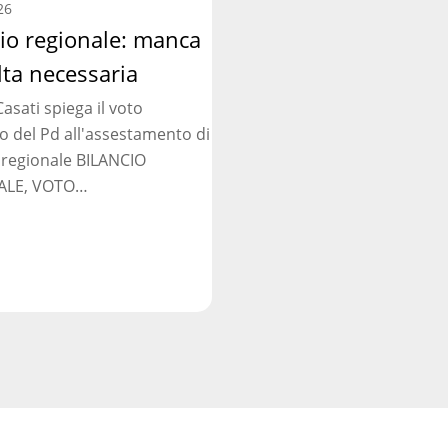
:
26
cio regionale: manca
lta necessaria
asati spiega il voto
ia
o del Pd all'assestamento di
 regionale BILANCIO
ALE, VOTO…