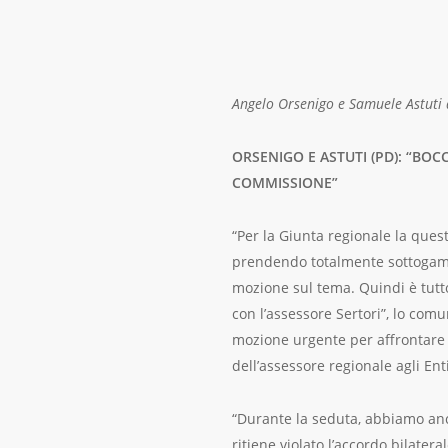
Angelo Orsenigo e Samuele Astuti d
ORSENIGO E ASTUTI (PD): “BO
COMMISSIONE”
“Per la Giunta regionale la ques
prendendo totalmente sottogamba
mozione sul tema. Quindi è tutt
con l’assessore Sertori”, lo com
mozione urgente per affrontare i
dell’assessore regionale agli En
“Durante la seduta, abbiamo anc
ritiene violato l’accordo bilater