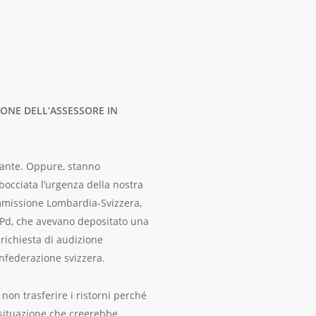
IONE DELL’ASSESSORE IN
rtante. Oppure, stanno
occiata l’urgenza della nostra
ommissione Lombardia-Svizzera,
l Pd, che avevano depositato una
richiesta di audizione
onfederazione svizzera.
on trasferire i ristorni perché
a situazione che creerebbe