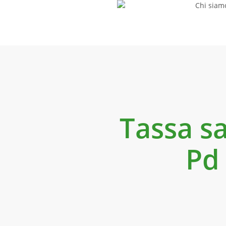
Chi siam
Skip
to
main
content
Tassa sa
Pd 