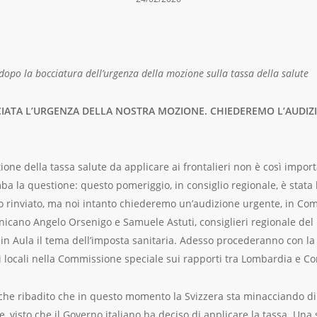
opo la bocciatura dell’urgenza della mozione sulla tassa della salute
CCIATA L’URGENZA DELLA NOSTRA MOZIONE. CHIEDEREMO L’AUDIZ
tione della tassa salute da applicare ai frontalieri non è così impo
 la questione: questo pomeriggio, in consiglio regionale, è stata b
o rinviato, ma noi intanto chiederemo un’audizione urgente, in C
unicano Angelo Orsenigo e Samuele Astuti, consiglieri regionale de
n Aula il tema dell’imposta sanitaria. Adesso procederanno con la 
ti locali nella Commissione speciale sui rapporti tra Lombardia e C
he ribadito che in questo momento la Svizzera sta minacciando di n
ale, visto che il Governo italiano ha deciso di applicare la tassa. Un