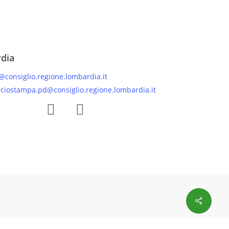
rdia
@consiglio.regione.lombardia.it
iciostampa.pd@consiglio.regione.lombardia.it
 Facebook Gruppo Consiliare PD Lombardia
Pagina Instagram Gruppo PD Lombardia
Pagina Youtube Gruppo PD Lombardia
Pagina Messenger Gruppo Consiliare PD Lombardia
Share