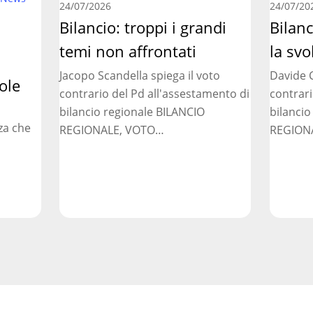
troppi
regionale
24/07/2026
24/07/20
i
Bilancio: troppi i grandi
manca
Bilan
grandi
la
temi non affrontati
la svo
temi
svolta
Jacopo Scandella spiega il voto
Davide C
non
necessar
ole
contrario del Pd all'assestamento di
contrari
affrontati
bilancio regionale BILANCIO
bilancio
za che
REGIONALE, VOTO…
REGION