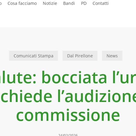
o
Cosa facciamo
Notizie
Bandi
PD
Contatti
Comunicati Stampa
Dal Pirellone
News
lute: bocciata l’ur
chiede l’audizion
commissione
24/02/2026