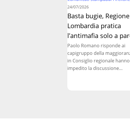
bugie,
24/07/2026
Regione
Basta bugie, Regione
Lombardia
Lombardia pratica
pratica
l’antimafia
l’antimafia solo a par
solo
Paolo Romano risponde ai
a
capigruppo della maggioran
parole
in Consiglio regionale hanno
impedito la discussione…