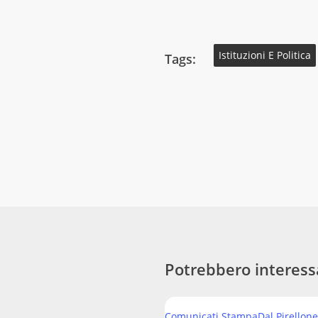
Istituzioni E Politica
Tags:
Potrebbero interess
Basta
Comunicati Stampa
Dal Pirellone