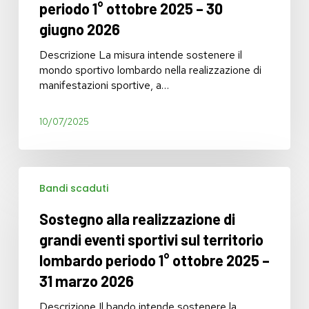
periodo 1° ottobre 2025 – 30
lombardo
giugno 2026
periodo
1°
Descrizione La misura intende sostenere il
ottobre
mondo sportivo lombardo nella realizzazione di
2025
manifestazioni sportive, a…
–
30
giugno
10/07/2025
2026
Sostegno
Bandi scaduti
alla
realizzazione
Sostegno alla realizzazione di
di
grandi
grandi eventi sportivi sul territorio
eventi
lombardo periodo 1° ottobre 2025 –
sportivi
31 marzo 2026
sul
territorio
Descrizione Il bando intende sostenere la