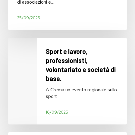
di associazioni e…
25/09/2025
Sport
e
Sport e lavoro,
lavoro,
professionisti,
professionisti,
volontariato
volontariato e società di
e
base.
società
di
A Crema un evento regionale sullo
base.
sport
16/09/2025
RICONOSCIMENTO