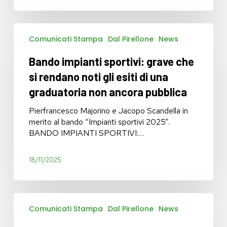
Bando
Comunicati Stampa
Dal Pirellone
News
impianti
sportivi:
Bando impianti sportivi: grave che
grave
che
si rendano noti gli esiti di una
si
graduatoria non ancora pubblica
rendano
noti
Pierfrancesco Majorino e Jacopo Scandella in
gli
merito al bando “Impianti sportivi 2025”.
esiti
BANDO IMPIANTI SPORTIVI:…
di
una
18/11/2025
graduatoria
non
ancora
pubblica
Dote
Comunicati Stampa
Dal Pirellone
News
Sport:
Regione