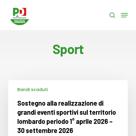
Skip
to
Menu
search
main
content
Sport
Sostegno
Bandi scaduti
alla
realizzazione
Sostegno alla realizzazione di
di
grandi
grandi eventi sportivi sul territorio
eventi
lombardo periodo 1° aprile 2026 –
sportivi
30 settembre 2026
sul