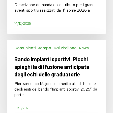
territorio
Descrizione domanda di contributo per i grandi
lombardo
eventi sportivi realizzati dal 1° aprile 2026 al…
periodo
1°
aprile
14/12/2025
2026
–
30
Bando
settembre
Comunicati Stampa
Dal Pirellone
News
impianti
2026
sportivi:
Bando impianti sportivi: Picchi
Picchi
spieghi
spieghi la diffusione anticipata
la
degli esiti delle graduatorie
diffusione
anticipata
Pierfrancesco Majorino in merito alla diffusione
degli
degli esiti del bando “Impianti sportivi 2025” da
esiti
parte…
delle
graduatorie
19/11/2025