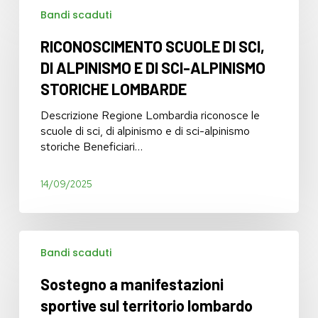
Bandi scaduti
SCUOLE
DI
RICONOSCIMENTO SCUOLE DI SCI,
SCI,
DI
DI ALPINISMO E DI SCI-ALPINISMO
ALPINISMO
STORICHE LOMBARDE
E
DI
Descrizione Regione Lombardia riconosce le
SCI-
scuole di sci, di alpinismo e di sci-alpinismo
ALPINISMO
storiche Beneficiari…
STORICHE
LOMBARDE
14/09/2025
Sostegno
Bandi scaduti
a
manifestazioni
Sostegno a manifestazioni
sportive
sul
sportive sul territorio lombardo
territorio