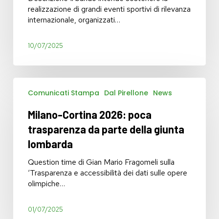
lombardo
realizzazione di grandi eventi sportivi di rilevanza
periodo
internazionale, organizzati…
1°
ottobre
2025
10/07/2025
–
31
marzo
Milano-
2026
Comunicati Stampa
Dal Pirellone
News
Cortina
2026:
Milano-Cortina 2026: poca
poca
trasparenza
trasparenza da parte della giunta
da
lombarda
parte
della
Question time di Gian Mario Fragomeli sulla
giunta
‘Trasparenza e accessibilità dei dati sulle opere
lombarda
olimpiche…
01/07/2025