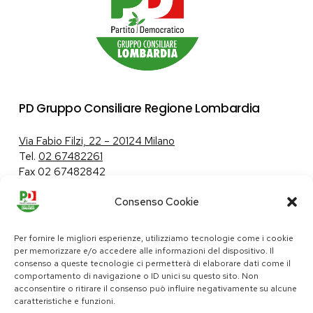
PD Gruppo Consiliare Regione Lombardia
Via Fabio Filzi, 22 – 20124 Milano
Tel.
02 67482261
Fax 02 67482842
Consenso Cookie
Tutela dei dati personali
|
Politica sui cookie
Per fornire le migliori esperienze, utilizziamo tecnologie come i cookie
per memorizzare e/o accedere alle informazioni del dispositivo. Il
consenso a queste tecnologie ci permetterà di elaborare dati come il
comportamento di navigazione o ID unici su questo sito. Non
pd@consiglio.regione.lombardia.it
acconsentire o ritirare il consenso può influire negativamente su alcune
ufficiostampa.pd@consiglio.regione.lombardia.it
caratteristiche e funzioni.