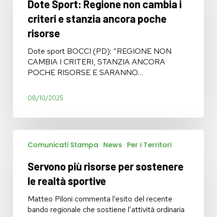
Dote Sport: Regione non cambia i
non
cambia
criteri e stanzia ancora poche
i
risorse
criteri
e
Dote sport BOCCI (PD): “REGIONE NON
stanzia
CAMBIA I CRITERI, STANZIA ANCORA
ancora
POCHE RISORSE E SARANNO…
poche
risorse
08/10/2025
Servono
Comunicati Stampa
News
Per i Territori
più
risorse
Servono più risorse per sostenere
per
sostenere
le realtà sportive
le
realtà
Matteo Piloni commenta l’esito del recente
sportive
bando regionale che sostiene l’attività ordinaria