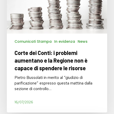
e
la
Regione
non
è
capace
di
Comunicati Stampa
In evidenza
News
spendere
le
Corte dei Conti: i problemi
risorse
aumentano e la Regione non è
capace di spendere le risorse
Pietro Bussolati in merito al “giudizio di
parificazione” espresso questa mattina dalla
sezione di controllo…
16/07/2026