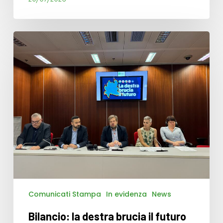
Bilancio:
la
destra
brucia
il
futuro
della
Lombardia,
noi
presentiamo
un’alternativa
Comunicati Stampa
In evidenza
News
Bilancio: la destra brucia il futuro