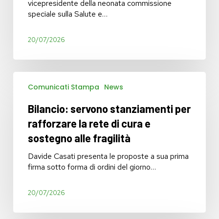
soluzioni
vicepresidente della neonata commissione
concrete
speciale sulla Salute e…
20/07/2026
Bilancio:
Comunicati Stampa
News
servono
stanziamenti
Bilancio: servono stanziamenti per
per
rafforzare
rafforzare la rete di cura e
la
sostegno alle fragilità
rete
di
Davide Casati presenta le proposte a sua prima
cura
firma sotto forma di ordini del giorno…
e
sostegno
20/07/2026
alle
fragilità