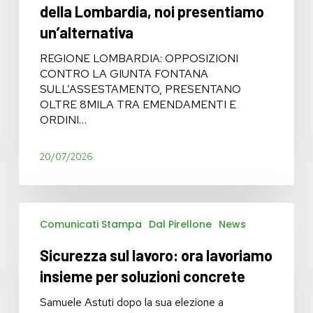
della Lombardia, noi presentiamo
un’alternativa
REGIONE LOMBARDIA: OPPOSIZIONI
CONTRO LA GIUNTA FONTANA
SULL’ASSESTAMENTO, PRESENTANO
OLTRE 8MILA TRA EMENDAMENTI E
ORDINI…
20/07/2026
Sicurezza
Comunicati Stampa
Dal Pirellone
News
sul
lavoro:
Sicurezza sul lavoro: ora lavoriamo
ora
lavoriamo
insieme per soluzioni concrete
insieme
per
Samuele Astuti dopo la sua elezione a