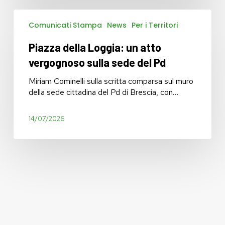
Piazza
Comunicati Stampa
News
Per i Territori
della
Loggia:
Piazza della Loggia: un atto
un
atto
vergognoso sulla sede del Pd
vergognoso
sulla
Miriam Cominelli sulla scritta comparsa sul muro
sede
della sede cittadina del Pd di Brescia, con…
del
Pd
14/07/2026