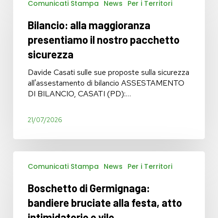
Comunicati Stampa
News
Per i Territori
alla
maggioranza
Bilancio: alla maggioranza
presentiamo
il
presentiamo il nostro pacchetto
nostro
sicurezza
pacchetto
sicurezza
Davide Casati sulle sue proposte sulla sicurezza
all'assestamento di bilancio ASSESTAMENTO
DI BILANCIO, CASATI (PD):…
21/07/2026
Boschetto
Comunicati Stampa
News
Per i Territori
di
Germignaga:
Boschetto di Germignaga:
bandiere
bruciate
bandiere bruciate alla festa, atto
alla
intimidatorio e vile