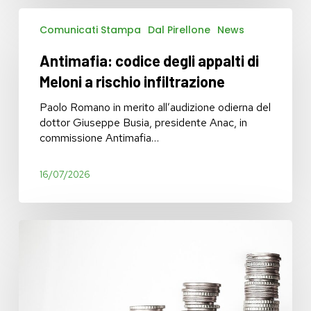
Antimafia:
Comunicati Stampa
Dal Pirellone
News
codice
degli
Antimafia: codice degli appalti di
appalti
di
Meloni a rischio infiltrazione
Meloni
a
Paolo Romano in merito all’audizione odierna del
rischio
dottor Giuseppe Busia, presidente Anac, in
infiltrazione
commissione Antimafia…
16/07/2026
Corte
dei
Conti:
i
problemi
aumentano