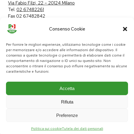
Via Fabio Filzi, 22 – 20124 Milano
Tel.
02 67482261
Fax 02 67482842
Consenso Cookie
Tutela dei dati personali
|
Politica sui cookie
Per fornire le migliori esperienze, utilizziamo tecnologie come i cookie
per memorizzare e/o accedere alle informazioni del dispositivo. Il
consenso a queste tecnologie ci permetterà di elaborare dati come il
comportamento di navigazione o ID unici su questo sito. Non
pd@consiglio.regione.lombardia.it
acconsentire o ritirare il consenso può influire negativamente su alcune
ufficiostampa.pd@consiglio.regione.lombardia.it
caratteristiche e funzioni.
Pagine Facebook Gruppo Consiliare PD Lombardia
Pagina Instagram Gruppo PD Lombardia
Pagina Youtube Gruppo PD Lombardia
Pagina Messenger Gruppo Consiliare PD Lombardia
Accetta
Rifiuta
Preferenze
Politica sui cookie
Tutela dei dati personali