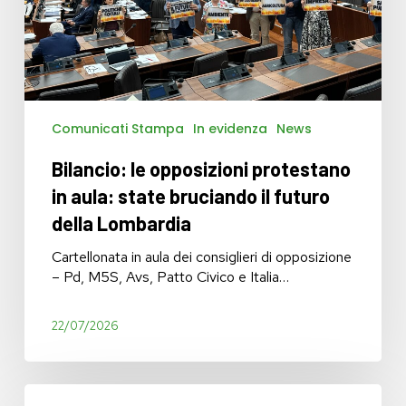
il
futuro
della
Lombardia
Comunicati Stampa
In evidenza
News
Bilancio: le opposizioni protestano
in aula: state bruciando il futuro
della Lombardia
Cartellonata in aula dei consiglieri di opposizione
– Pd, M5S, Avs, Patto Civico e Italia…
22/07/2026
Bilancio: