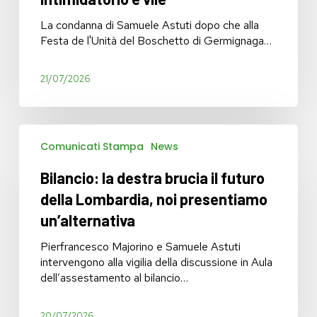
festa,
atto
La condanna di Samuele Astuti dopo che alla
intimidatorio
Festa de l'Unità del Boschetto di Germignaga…
e
vile
21/07/2026
Bilancio:
Comunicati Stampa
News
la
destra
Bilancio: la destra brucia il futuro
brucia
il
della Lombardia, noi presentiamo
futuro
un’alternativa
della
Lombardia,
Pierfrancesco Majorino e Samuele Astuti
noi
intervengono alla vigilia della discussione in Aula
presentiamo
dell’assestamento al bilancio…
un’alternativa
20/07/2026