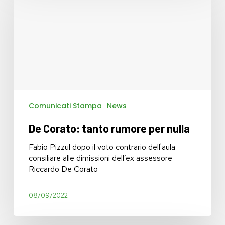
tanto
rumore
per
nulla
Comunicati Stampa
News
De Corato: tanto rumore per nulla
Fabio Pizzul dopo il voto contrario dell'aula
consiliare alle dimissioni dell’ex assessore
Riccardo De Corato
08/09/2022