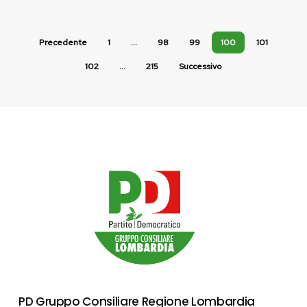
Precedente
1
…
98
99
100
101
102
…
215
Successivo
PD Gruppo Consiliare Regione Lombardia