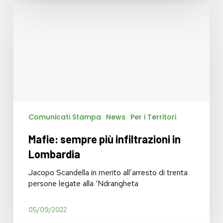
Mafie:
sempre
più
infiltrazioni
in
Lombardia
Comunicati Stampa
News
Per i Territori
Mafie: sempre più infiltrazioni in
Lombardia
Jacopo Scandella in merito all’arresto di trenta
persone legate alla ‘Ndrangheta
05/09/2022