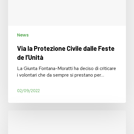
News
Via la Protezione Civile dalle Feste
de l’Unità
La Giunta Fontana-Moratti ha deciso di criticare
i volontari che da sempre si prestano per…
02/09/2022
Una
seduta
a
sorpresa