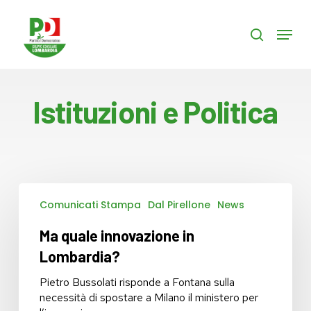
Skip
to
Menu
search
main
content
Istituzioni e Politica
Ma
Comunicati Stampa
Dal Pirellone
News
quale
innovazione
Ma quale innovazione in
in
Lombardia?
Lombardia?
Pietro Bussolati risponde a Fontana sulla
necessità di spostare a Milano il ministero per