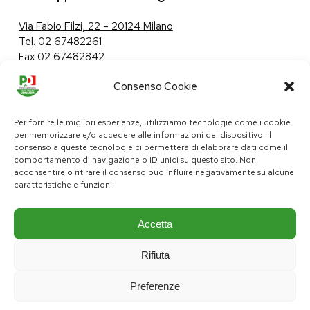
Via Fabio Filzi, 22 – 20124 Milano
Tel.
02 67482261
Fax 02 67482842
Consenso Cookie
Tutela dei dati personali
|
Politica sui cookie
Per fornire le migliori esperienze, utilizziamo tecnologie come i cookie
per memorizzare e/o accedere alle informazioni del dispositivo. Il
consenso a queste tecnologie ci permetterà di elaborare dati come il
comportamento di navigazione o ID unici su questo sito. Non
pd@consiglio.regione.lombardia.it
acconsentire o ritirare il consenso può influire negativamente su alcune
ufficiostampa.pd@consiglio.regione.lombardia.it
caratteristiche e funzioni.
Pagine Facebook Gruppo Consiliare PD Lombardia
Pagina Instagram Gruppo PD Lombardia
Pagina Youtube Gruppo PD Lombardia
Pagina Messenger Gruppo Consiliare PD Lombardia
Accetta
Rifiuta
Preferenze