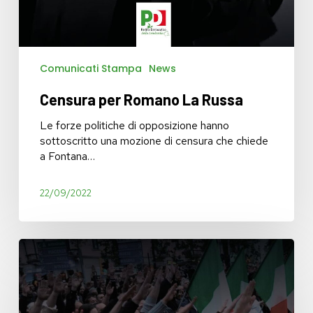
Comunicati Stampa
News
Censura per Romano La Russa
Le forze politiche di opposizione hanno
sottoscritto una mozione di censura che chiede
a Fontana…
22/09/2022
Saluto
Romano?
Anche
no,
grazie