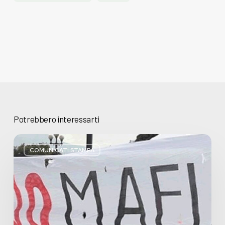
Potrebbero interessarti
Basta
bugie,
COMUNICATI STAMPA
Regione
Lombardia
pratica
l’antimafia
solo
a