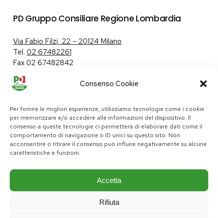
PD Gruppo Consiliare Regione Lombardia
Via Fabio Filzi, 22 – 20124 Milano
Tel.
02 67482261
Fax 02 67482842
Consenso Cookie
Tutela dei dati personali
|
Politica sui cookie
Per fornire le migliori esperienze, utilizziamo tecnologie come i cookie
per memorizzare e/o accedere alle informazioni del dispositivo. Il
consenso a queste tecnologie ci permetterà di elaborare dati come il
comportamento di navigazione o ID unici su questo sito. Non
pd@consiglio.regione.lombardia.it
acconsentire o ritirare il consenso può influire negativamente su alcune
ufficiostampa.pd@consiglio.regione.lombardia.it
caratteristiche e funzioni.
Pagine Facebook Gruppo Consiliare PD Lombardia
Pagina Instagram Gruppo PD Lombardia
Pagina Youtube Gruppo PD Lombardia
Pagina Messenger Gruppo Consiliare PD Lombardia
Accetta
Rifiuta