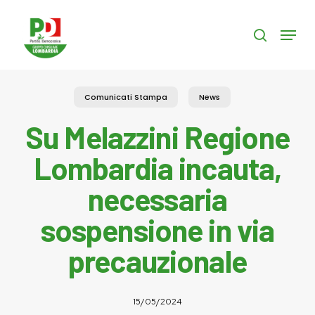
Skip
to
Menu
search
main
content
Comunicati Stampa
News
Su Melazzini Regione
Lombardia incauta,
necessaria
sospensione in via
precauzionale
15/05/2024