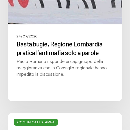
parole
24/07/2026
Basta bugie, Regione Lombardia
pratica l’antimafia solo a parole
Paolo Romano risponde ai capigruppo della
maggioranza che in Consiglio regionale hanno
impedito la discussione…
Bilancio:
troppi
COMUNICATI STAMPA
i