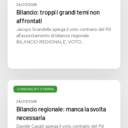
grandi
24/07/2026
temi
Bilancio: troppi i grandi temi non
non
affrontati
affrontati
Jacopo Scandella spiega il voto contrario del Pd
all'assestamento di bilancio regionale
BILANCIO REGIONALE, VOTO…
Bilancio
regionale:
COMUNICATI STAMPA
manca
la
24/07/2026
svolta
Bilancio regionale: manca la svolta
necessaria
necessaria
Davide Casati spiega il voto contrario del Pd