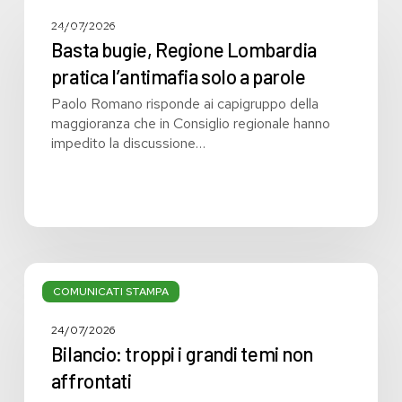
bugie,
COMUNICATI STAMPA
24/07/2026
Regione
Basta bugie, Regione Lombardia
Lombardia
pratica l’antimafia solo a parole
pratica
l’antimafia
Paolo Romano risponde ai capigruppo della
solo
maggioranza che in Consiglio regionale hanno
a
impedito la discussione…
parole
Bilancio:
troppi
COMUNICATI STAMPA
i
grandi
24/07/2026
temi
Bilancio: troppi i grandi temi non
non
affrontati
affrontati