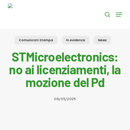
Skip
to
Menu
search
main
content
Comunicati Stampa
In evidenza
News
STMicroelectronics:
no ai licenziamenti, la
mozione del Pd
09/05/2025