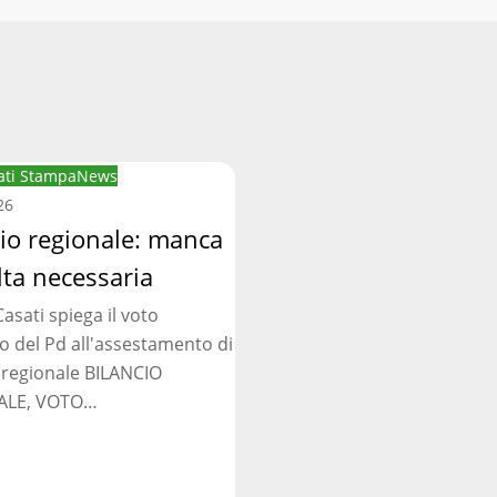
ti Stampa
News
:
26
cio regionale: manca
lta necessaria
asati spiega il voto
ia
o del Pd all'assestamento di
 regionale BILANCIO
ALE, VOTO…