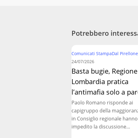
Potrebbero interess
Basta
Comunicati Stampa
Dal Pirellone
bugie,
24/07/2026
Regione
Basta bugie, Regione
Lombardia
Lombardia pratica
pratica
l’antimafia
l’antimafia solo a par
solo
Paolo Romano risponde ai
a
capigruppo della maggioran
parole
in Consiglio regionale hanno
impedito la discussione…