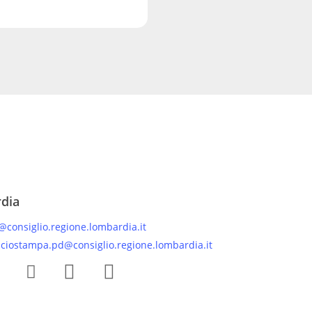
rdia
@consiglio.regione.lombardia.it
iciostampa.pd@consiglio.regione.lombardia.it
 Facebook Gruppo Consiliare PD Lombardia
Pagina Instagram Gruppo PD Lombardia
Pagina Youtube Gruppo PD Lombardia
Pagina Messenger Gruppo Consiliare PD Lombardia