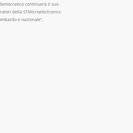
 democratico continuerà il suo
oratori della STMicroelectronics
lombardo e nazionale”,