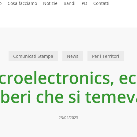
o
Cosa facciamo
Notizie
Bandi
PD
Contatti
Comunicati Stampa
News
Per i Territori
roelectronics, ec
beri che si teme
23/04/2025