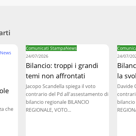
arti
Bilancio:
Bilancio
Comunicati Stampa
News
Comunica
News
troppi
regionale
24/07/2026
24/07/20
i
Bilancio: troppi i grandi
manca
Bilan
grandi
la
temi non affrontati
la svo
temi
svolta
Jacopo Scandella spiega il voto
Davide C
non
necessar
ole
contrario del Pd all'assestamento di
contrari
affrontati
bilancio regionale BILANCIO
bilancio
za che
REGIONALE, VOTO…
REGION