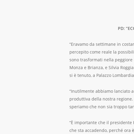
PD: “E
“Eravamo da settimane in costan
percepito come reale la possibili
sono trasformati nella peggiore d
Monza e Brianza, e Silvia Roggian
si è tenuto, a Palazzo Lombardia,
“Inutilmente abbiamo lanciato ap
produttiva della nostra regione. 
speriamo che non sia troppo tar
“È importante che il presidente 
che sta accadendo, perché ora è i