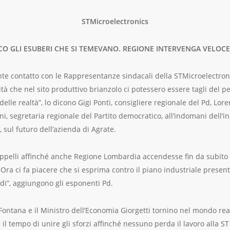
STMicroelectronics
CCO GLI ESUBERI CHE SI TEMEVANO. REGIONE INTERVENGA VELOC
te contatto con le Rappresentanze sindacali della STMicroelectron
tà che nel sito produttivo brianzolo ci potessero essere tagli del pe
elle realtà”, lo dicono Gigi Ponti, consigliere regionale del Pd, Lor
i, segretaria regionale del Partito democratico, all’indomani dell’in
 sul futuro dell’azienda di Agrate.
pelli affinché anche Regione Lombardia accendesse fin da subito i 
Ora ci fa piacere che si esprima contro il piano industriale present
di”, aggiungono gli esponenti Pd.
Fontana e il Ministro dell’Economia Giorgetti tornino nel mondo rea
l tempo di unire gli sforzi affinché nessuno perda il lavoro alla ST 