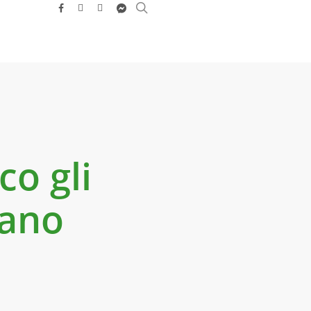
search
facebook
youtube
instagram
messenger
co gli
vano